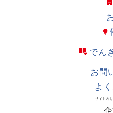
でん
お問
よく
企