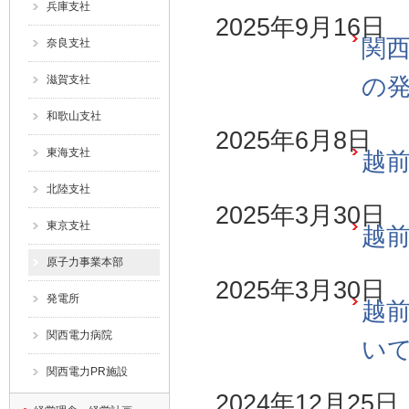
兵庫支社
2025年9月16日
関西
奈良支社
滋賀支社
の
和歌山支社
2025年6月8日
東海支社
越前
北陸支社
2025年3月30日
東京支社
越前
原子力事業本部
2025年3月30日
発電所
越前
関西電力病院
い
関西電力PR施設
2024年12月25日