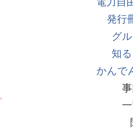
電力自
発行
グル
知る
かんでん
事
一