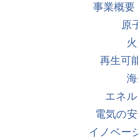
事業概要
原
火
再生可
海
エネル
電気の安
イノベー