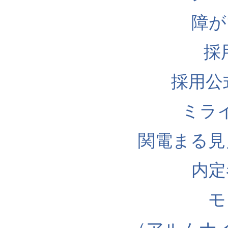
障が
採
採用公式I
ミラ
関電まる見
内定
モ