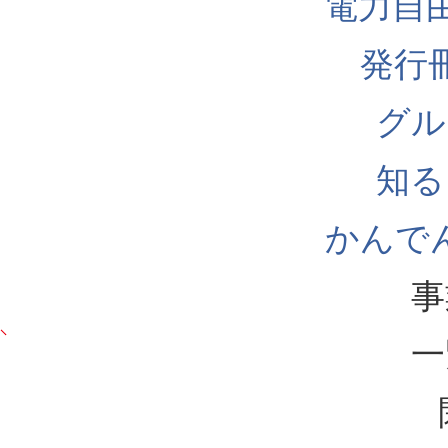
電力自
発行
グル
知る
かんでん
事
一