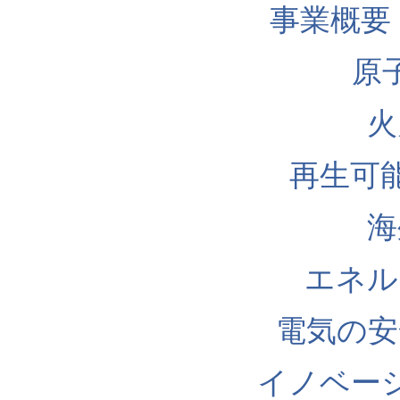
事業概要
原
火
再生可
海
エネル
電気の安
イノベー