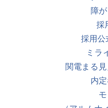
障が
採
採用公式I
ミラ
関電まる見
内定
モ