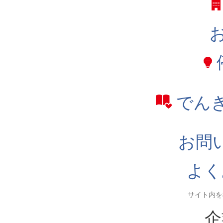
でん
お問
よく
企