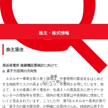
株主・株式情報
株主通信
美浜発電所
後継機設置検討に
向けて
原子力活用の方向性
検索
エネルギー事業を取り巻く環境は、中東情勢の緊迫化をはじめと
メニュー
閉じる
する地政学リスクの高まり等により、不透明さを増しています。加
えて、ＧＸの進展に伴う電化や、生成ＡＩの普及拡大に伴うデータ
センターの増加等を背景に、国内の電力需要は中長期的に増加して
いくと見込まれています。こうした中、第7次エネルギー基本計画で
は「原子力の最大限活用」が明確に位置付けられ、持続的な原子力