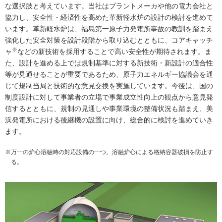
な選択肢と考えています。当社はプラントメーカや他の電力会社と
協力し、安全性・経済性を高めた革新軽水炉の設計の検討を進めて
います。革新軽水炉は、福島第一原子力発電所事故の教訓を踏まえ
強化した安全対策を設計段階から取り込むとともに、コアキャッチ
※
ャ
などの新技術を採用することで高い安全性が期待されます。ま
た、設計を進める上では規制基準に対する新技術・新設計の適合性
等が見通せることが重要であるため、原子力エネルギー協議会を通
じて規制当局と技術的な意見交換を実施しています。今後は、国の
制度設計に対して事業者の立場で事業成立性向上の観点から意見発
信するとともに、規制の見通しや事業環境の整備状況も踏まえ、美
浜発電所における後継機の設置に向け、総合的に検討を進めていき
ます。
※万一の炉心溶融時の対応設備の一つ。溶融炉心による格納容器破損を防止す
る。