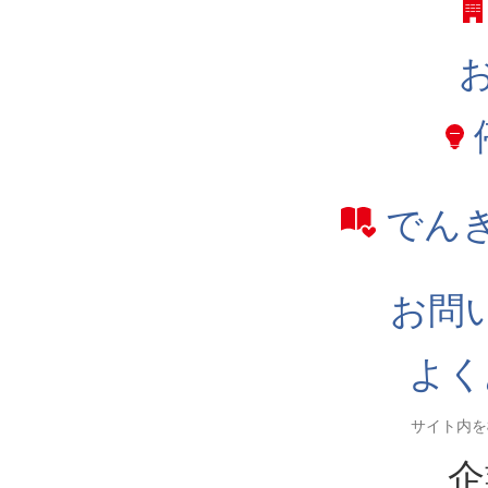
でん
お問
よく
企