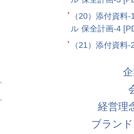
（20）添付資料-
ル 保全計画-4 [PD
（21）添付資料-2 
企
経営理
ブランド