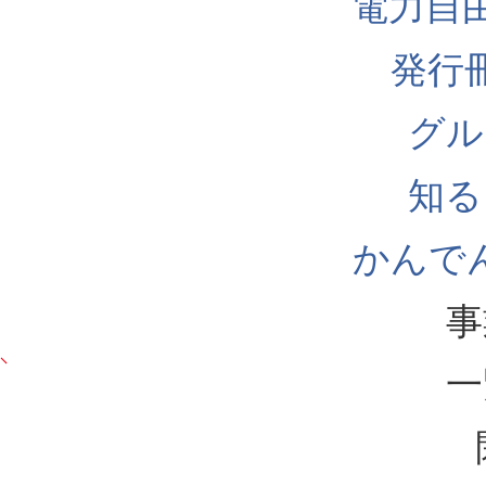
電力自
発行
グル
知る
かんでん
事
一