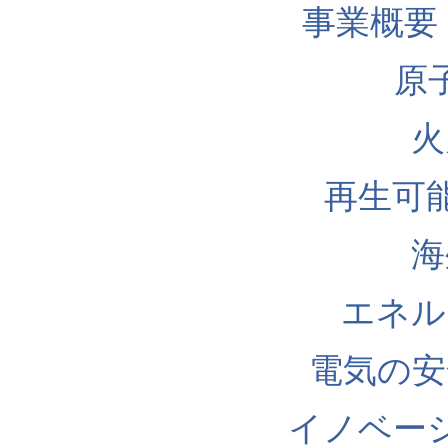
事業概要
原
火
再生可
海
エネル
電気の安
イノベー