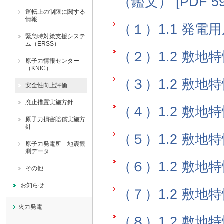
（鑑文） [PDF 59
運転上の制限に関する
情報
（１）1.1 発電用原
緊急時対策支援システ
ム（ERSS）
（２）1.2 敷地特性-
原子力情報センター
（KNIC）
（３）1.2 敷地特性-
安全性向上評価
廃止措置実施方針
（４）1.2 敷地特性-
原子力損害賠償実施方
針
（５）1.2 敷地特性-
原子力発電所 地震観
測データ
（６）1.2 敷地特性-
その他
お知らせ
（７）1.2 敷地特性-
火力発電
（８）1.2 敷地特性-