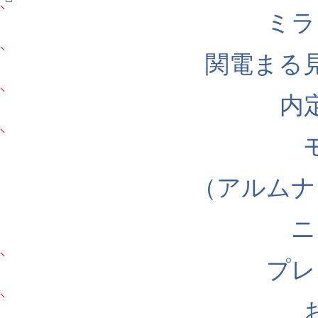
ミラ
関電まる
内
（アルムナ
ニ
プレ