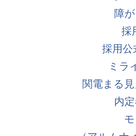
障が
採
採用公式I
ミラ
関電まる見
内定
モ