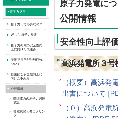
原子力発電につ
原子力発電
公開情報
原子力って必要なの？
What's 原子力発電
安全性向上評
原子力発電の安全性向
上に向けた取組み
美浜発電所3号機事故に
高浜発電所３号
ついて
自主的な安全性向上に
向けた取組み
（概要）高浜発
公開情報
出書について [PDF
関西電力の原子力関連
施設
（０）高浜発電
発電状況とモニタリン
グ