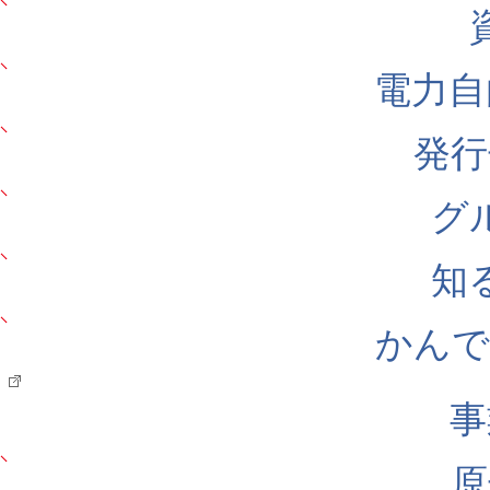
電力自
発行
グ
知
かんでん
事
原