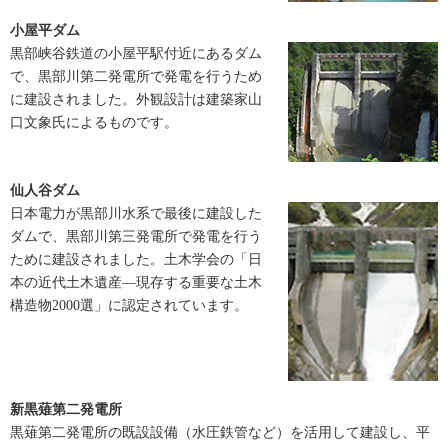
小屋平ダム
黒部峡谷鉄道の小屋平駅付近にあるダム
で、黒部川第二発電所で発電を行うため
に建設されました。外観設計は建築家山
口文象氏によるものです。
仙人谷ダム
日本電力が黒部川水系で最後に建設した
ダムで、黒部川第三発電所で発電を行う
ために建設されました。土木学会の「日
本の近代土木遺産―現存する重要な土木
構造物2000選」に認定されています。
新黒薙第二発電所
黒薙第二発電所の既設設備（水圧鉄管など）を活用して建設し、平