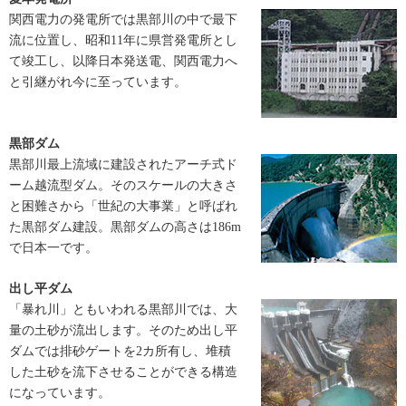
関西電力の発電所では黒部川の中で最下
流に位置し、昭和11年に県営発電所とし
て竣工し、以降日本発送電、関西電力へ
と引継がれ今に至っています。
黒部ダム
黒部川最上流域に建設されたアーチ式ド
ーム越流型ダム。そのスケールの大きさ
と困難さから「世紀の大事業」と呼ばれ
た黒部ダム建設。黒部ダムの高さは186m
で日本一です。
出し平ダム
「暴れ川」ともいわれる黒部川では、大
量の土砂が流出します。そのため出し平
ダムでは排砂ゲートを2カ所有し、堆積
した土砂を流下させることができる構造
になっています。