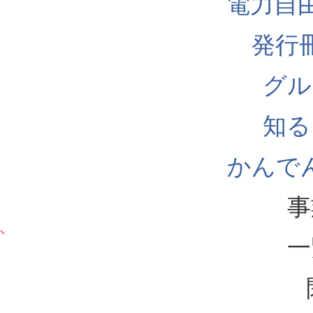
電力自
発行
グル
知る
かんでん
事
一