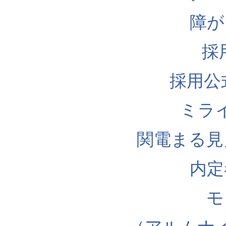
障が
採
採用公式I
ミラ
関電まる見
内定
モ