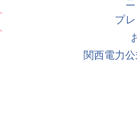
ニ
プレ
関西電力公