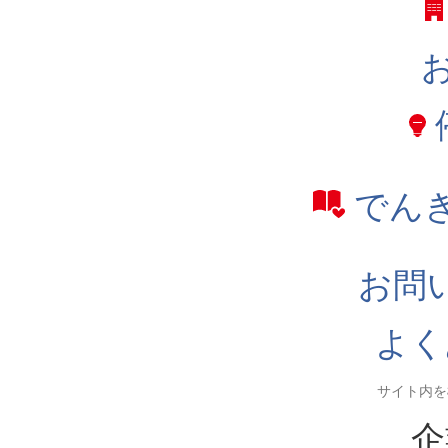
でん
お問
よく
企