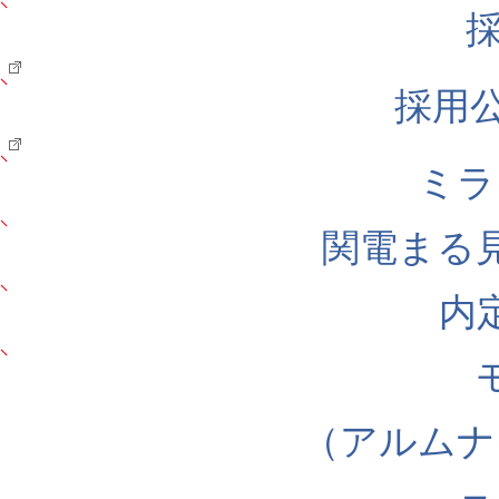
採用公式
ミラ
関電まる
内
（アルムナ