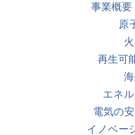
事業概要
原
火
再生可
海
エネル
電気の安
イノベー