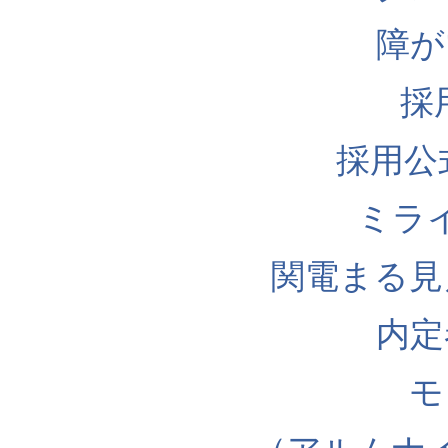
障が
採
採用公式I
ミラ
関電まる見
内定
モ