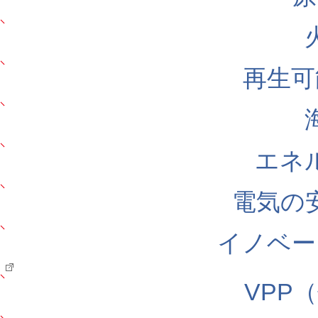
再生可
エネ
電気の
イノベー
VPP