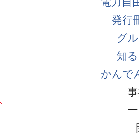
電力自
発行
グル
知る
かんでん
事
一