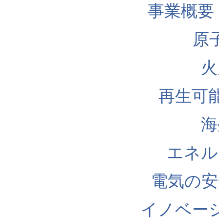
事業概要
原
火
再生可
海
エネル
電気の安
イノベー