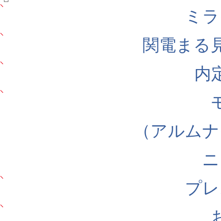
ミラ
関電まる
内
（アルムナ
ニ
プレ