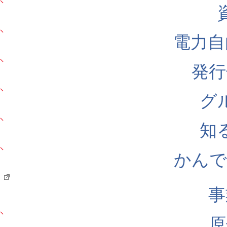
電力自
発行
グ
知
かんでん
事
原