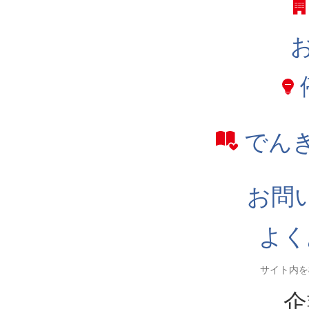
でん
お問
よく
企