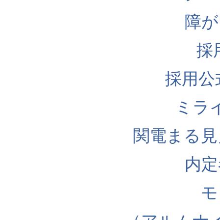
障が
採
採用公式I
ミラ
関電まる見
内定
モ