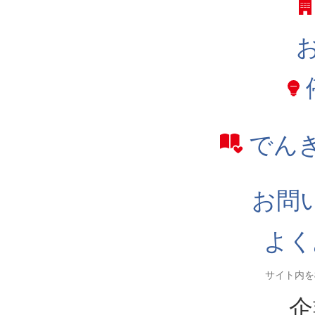
でん
お問
よく
企