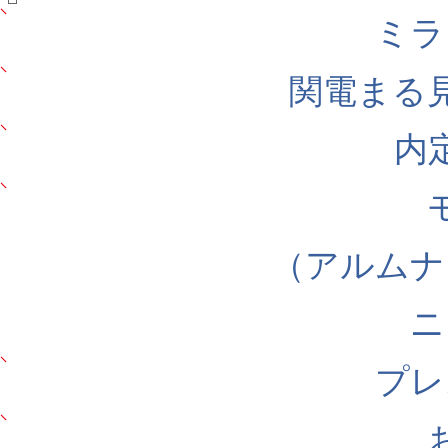
ミラ
関電まる
内
（アルムナ
ニ
プレ