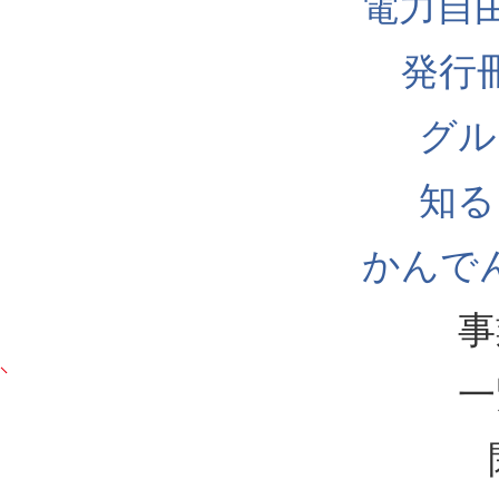
電力自
発行
グル
知る
かんでん
事
一