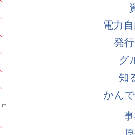
電力自
発行
グ
知
かんでん
事
原