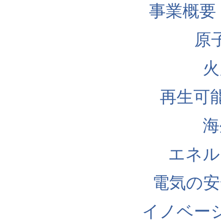
事業概要
原
火
再生可
海
エネル
電気の安
イノベー