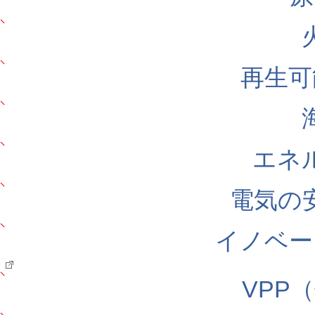
再生可
エネ
電気の
イノベー
VPP