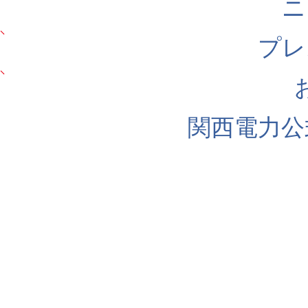
ニ
プレ
関西電力公