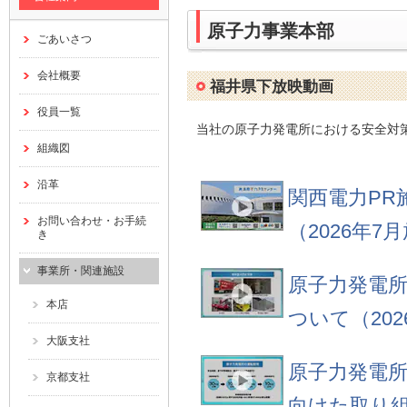
原子力事業本部
ごあいさつ
会社概要
福井県下放映動画
役員一覧
当社の原子力発電所における安全対
組織図
沿革
関西電力PR
お問い合わせ・お手続
（2026年7
き
事業所・関連施設
原子力発電
本店
ついて（202
大阪支社
原子力発電
京都支社
向けた取り