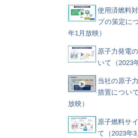
使用済燃料
プの策定につ
年1月放映）
原子力発電
いて（2023
当社の原子
措置について（
放映）
原子燃料サ
て（2023年