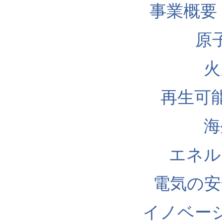
事業概要
原
火
再生可
海
エネル
電気の安
イノベー