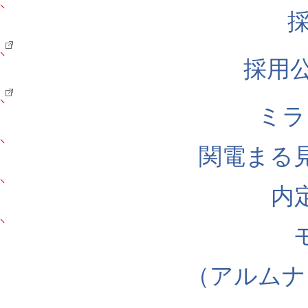
採用公式
ミラ
関電まる
内
（アルムナ