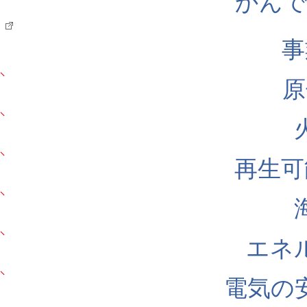
かんでん
事
原
再生可
エネ
電気の