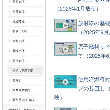
兵庫支社
（2026年1月放映）
奈良支社
滋賀支社
放射線の基
（2025年9
和歌山支社
東海支社
原子燃料サ
北陸支社
て（2025年
東京支社
原子力事業本部
使用済燃料
発電所
プの見直し（2
関西電力病院
映）
関西電力PR施設