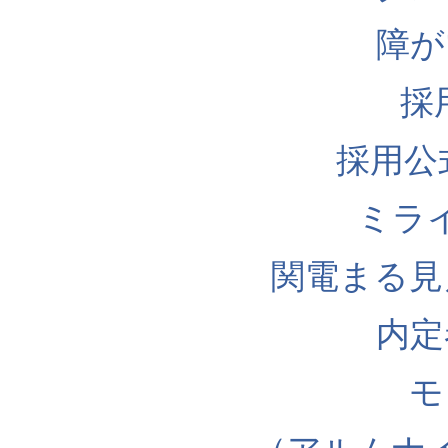
障が
採
採用公式I
ミラ
関電まる見
内定
モ