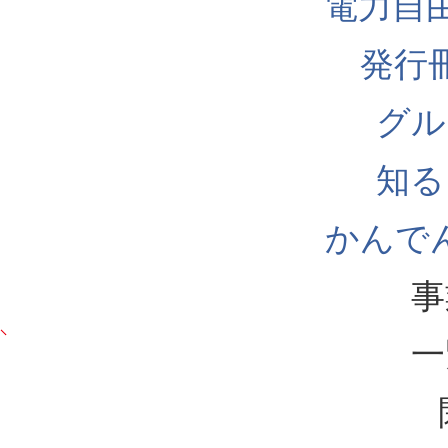
電力自
発行
グル
知る
かんでん
事
一