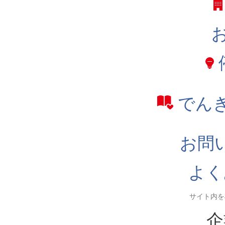
でん
お問
よく
企