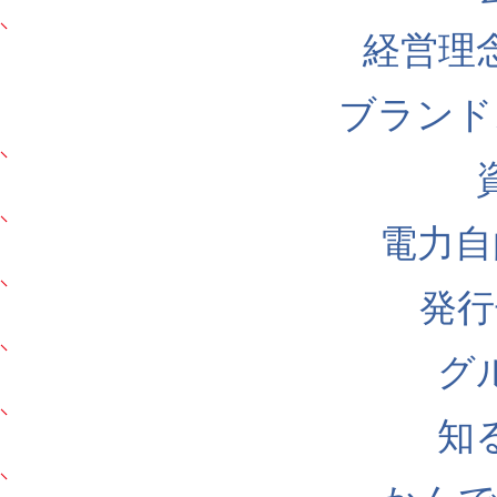
経営理
ブランド
電力自
発行
グ
知