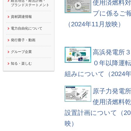
経営理念・経営計画・
使用済燃料
ブランドステートメント
プに係るご
資材調達情報
（2024年11月放映）
電力自由化について
発行冊子・動画
高浜発電所３
グループ企業
０年以降運
知る・楽しむ
組みについて（2024
原子力発電
使用済燃料
設置計画について（20
映）