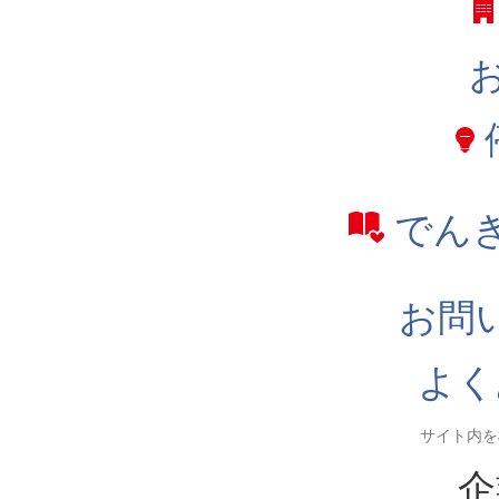
でん
お問
よく
企