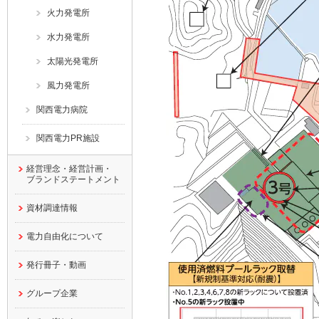
火力発電所
水力発電所
太陽光発電所
風力発電所
関西電力病院
関西電力PR施設
経営理念・経営計画・
ブランドステートメント
資材調達情報
電力自由化について
発行冊子・動画
グループ企業