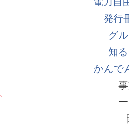
電力自
発行
グル
知る
かんでん
事
一