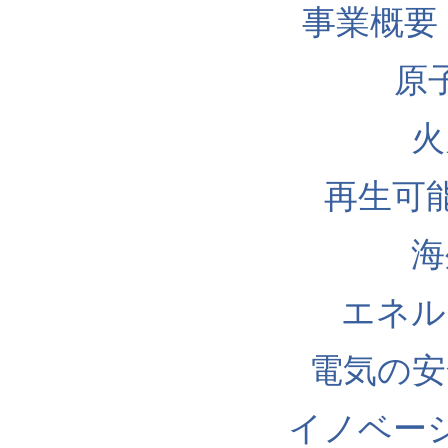
事業概要
原
火
再生可
海
エネル
電気の安
イノベー