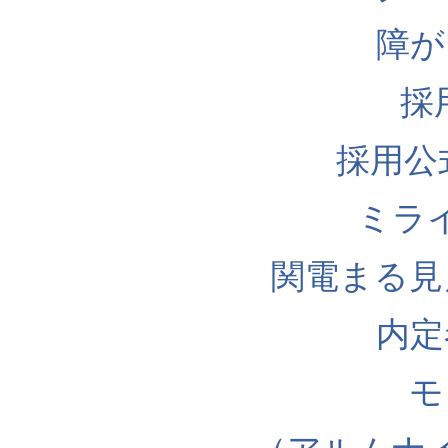
障が
採
採用公式I
ミラ
関電まる見
内定
モ