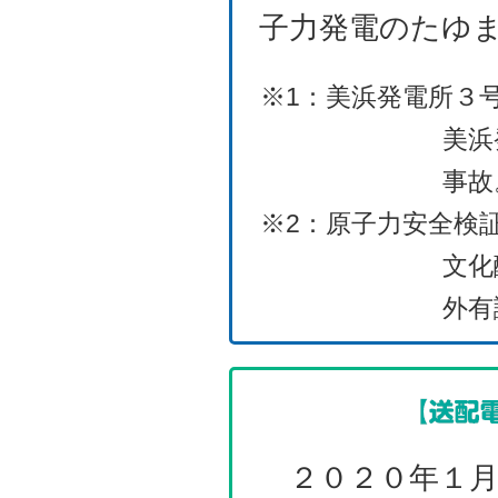
子力発電のたゆ
※1：美浜発電所３号
美浜
事故
※2：原子力安全検
文化
外有
２０２０年１月