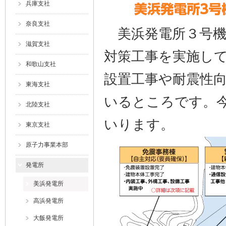
兵庫支社
奈良支社
美浜発電所３号機
滋賀支社
対策工事を実施し
和歌山支社
設置工事や耐震性
東海支社
いるところです。
北陸支社
いります。
東京支社
原子力事業本部
発電所
美浜発電所
高浜発電所
大飯発電所