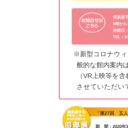
美浜原子
9時から
休館日
TEL：07
※新型コロナウィ
般的な館内案内
（VR上映等を含
させていただい
「第27回 五
期 間：2020