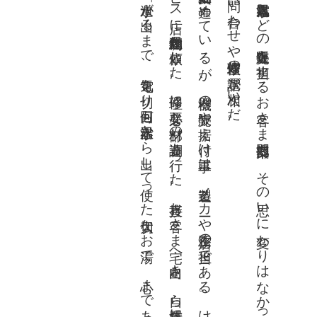
関西電力では深夜電力利用による負荷率改善をめざして、かねてより電気温水器の推奨活動を進めているが、機器の販売や据え付け工事は、製造メーカーや工務店の担当である。けれどもお客さま提案では、「早く温かいお湯を使っていただきたい」と、積極的なサービスに努めた。
一日も早く、お客さまに電気を使っていただきたい──。電気温水器などの販売促進を担当するお客さま提案部門も、その思いに変わりはなかった。