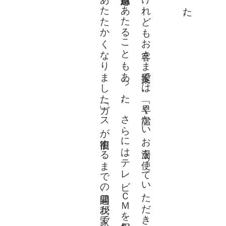
やがてお客さま提案に、何枚ものはがきが舞い込んだ。「水道が出るまで、電気を切り何回も温水器から出して使った大切なお湯で、心まであたたかくなりました」「ガスが復旧するまでの二週間、我が家でできるボランティア活動として、ご近所の皆様に入浴していただきました」。お客さまからの感謝状にも、温かさが溢れていた。
まずは問い合わせ内容の集約を行い、メーカーやアフターサービス店に総動員体制を依頼した。修理に必要な部材の調達も行った。直接お客さま宅へ出向き、自ら応急措置にあたることもあった。さらにはテレビＣＭを利用して連絡先の告知を行ったほか、電気温水器をお使いのお客さまを探しだし、はがきで使用状況を問い合わせる「ローラー作戦」も実施。郵送したはがきの枚数は、全社で約