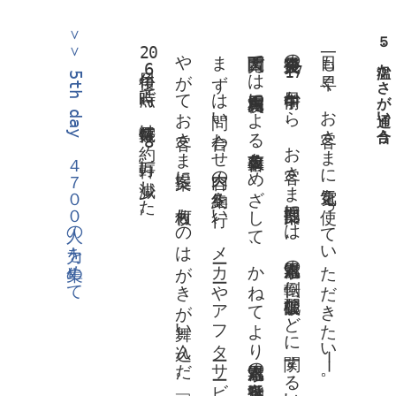
＞＞ 5th day ４７００人の力を集めて
震災発生直後の
５．温かさが通い合う
20
6
17
時時点で、停電軒数は約
日午前中から、お客さま提案部門には、電気温水器の転倒、配管破損などに関する問い合わせや修理依頼の電話が相次いだ。
8
万軒に減少した。