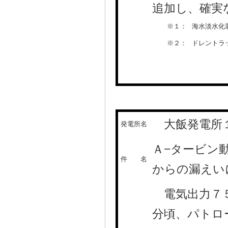
追加し、確実
※１：
海水淡水化
※２：
ドレントラ
大飯発電所
発電所名
Ａ−タービン
件 名
からの漏え
電気出力７５
分頃、パトロ