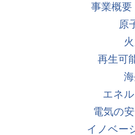
事業概要
原
火
再生可
海
エネル
電気の安
イノベー