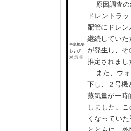
原因調査の結
ドレントラッ
配管にドレン
継続していた
事象概要
が発生し、そ
および
対 策 等
推定されまし
また、ウォー
下し、２号機
蒸気量が一時
しました。こ
くなっていた
とともに、外