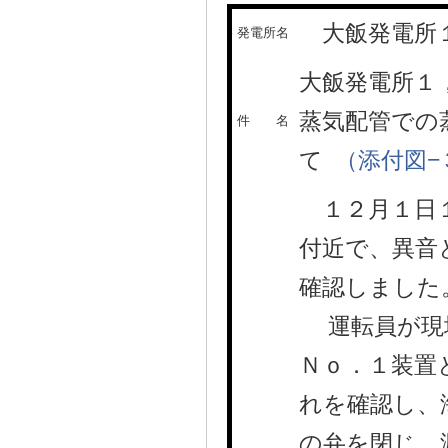
大飯発電所
発電所名
大飯発電所１
蒸気配管での
件 名
て
（添付図−
１２月１日１
付近で、異音
確認しました
運転員が現場
Ｎｏ．１装置
れを確認し、
の弁を閉じ、