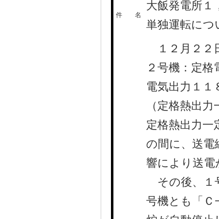
大飯発電所１
件 名
単独運転に
１２月２２日
２号機：定格
電気出力１１
（定格熱出力
定格熱出力一
の間に、送電
響により送電
その後、１号
号機とも「Ｃ