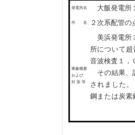
大飯発電所
発電所名
２次系配管の
件 名
美浜発電所３
所について超
音波検査１，
事象概要
その結果、計
および
対 策 等
されました。
鋼または炭素