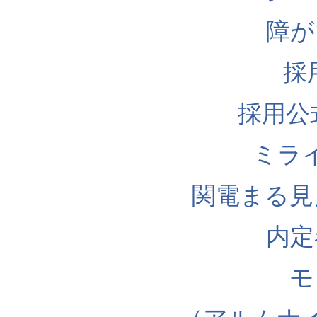
障が
採
採用公式I
ミラ
関電まる見
内定
モ