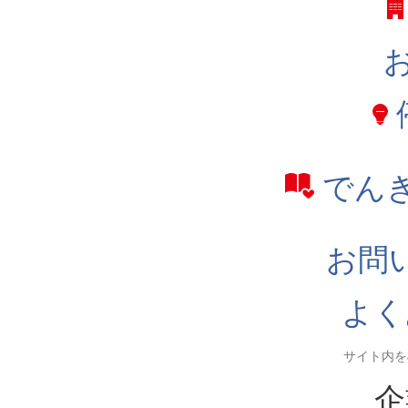
でん
お問
よく
企