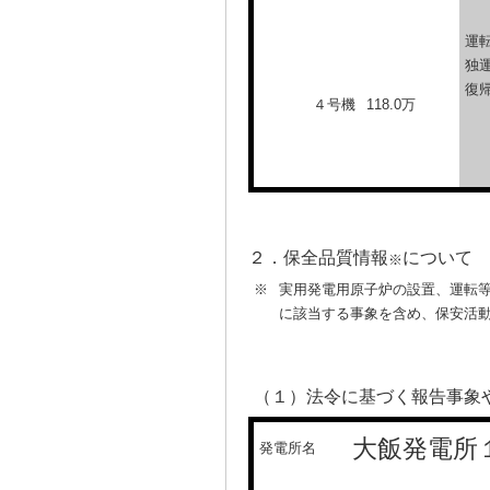
運転
独
復
４号機
118.0万
２．保全品質情報
について
※
※
実用発電用原子炉の設置、運転
に該当する事象を含め、保安活
（１）法令に基づく報告事象
大飯発電所
発電所名