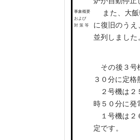
炉が自動停止
また、大飯幹
事象概要
および
に復旧のうえ
対 策 等
並列しました
その後３号機
３０分に定格
２号機は２５
時５０分に発
１号機は２６
定です。