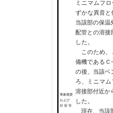
ミニマムフロ
ずかな異音と
当該部の保温
配管との溶接
した。
このため、Ａ
備機であるＣ
の後、当該ベ
ろ、ミニマム
溶接部付近か
事象概要
した。
および
対 策 等
現在、当該部