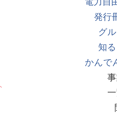
電力自
発行
グル
知る
かんでん
事
一