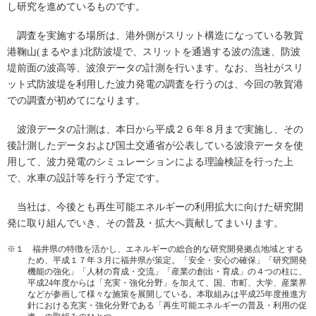
し研究を進めているものです。
調査を実施する場所は、港外側がスリット構造になっている敦賀
港鞠山(まるやま)北防波堤で、スリットを通過する波の流速、防波
堤前面の波高等、波浪データの計測を行います。なお、当社がスリ
ット式防波堤を利用した波力発電の調査を行うのは、今回の敦賀港
での調査が初めてになります。
波浪データの計測は、本日から平成２６年８月まで実施し、その
後計測したデータおよび国土交通省が公表している波浪データを使
用して、波力発電のシミュレーションによる理論検証を行った上
で、水車の設計等を行う予定です。
当社は、今後とも再生可能エネルギーの利用拡大に向けた研究開
発に取り組んでいき、その普及・拡大へ貢献してまいります。
※１ 福井県の特徴を活かし、エネルギーの総合的な研究開発拠点地域とする
ため、平成１７年３月に福井県が策定。「安全・安心の確保」「研究開発
機能の強化」「人材の育成・交流」「産業の創出・育成」の４つの柱に、
平成24年度からは「充実・強化分野」を加えて、国、市町、大学、産業界
などが参画して様々な施策を展開している。本取組みは平成25年度推進方
針における充実・強化分野である「再生可能エネルギーの普及・利用の促