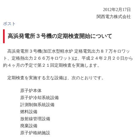
2012年2月17日
関西電力株式会社
ポスト
高浜発電所３号機の定期検査開始について
高浜発電所３号機(加圧水型軽水炉 定格電気出力８７万キロワッ
ト、定格熱出力２６６万キロワット)は、平成２４年２月２０日から
約４ヶ月の予定で第２１回定期検査を実施します。
定期検査を実施する主な設備は、次のとおりです。
原子炉本体
原子炉冷却系統設備
計測制御系統設備
燃料設備
放射線管理設備
廃棄設備
原子炉格納施設