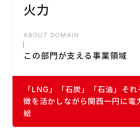
火力
ABOUT DOMAIN
この部門が支える事業領域
「LNG」「石炭」「石油」それ
徴を活かしながら関西一円に電
給