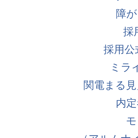
障が
採
採用公式I
ミラ
関電まる見
内定
モ