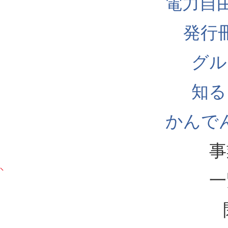
電力自
発行
グル
知る
かんでん
事
一