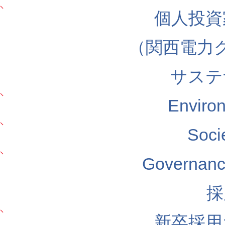
個人投資
（関西電力
サステ
Envir
Soc
Govern
採
新卒採用