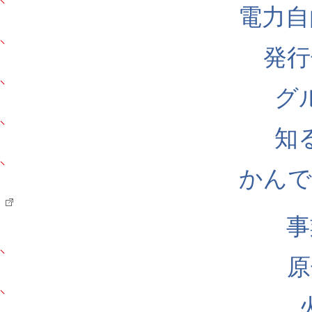
電力自
発行
グ
知
かんでん
事
原