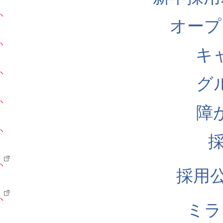
オープ
キ
グ
障
採用公式
ミラ