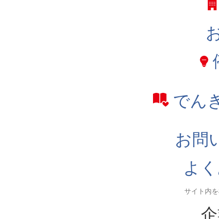
でん
お問
よく
企