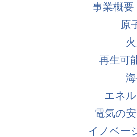
事業概要
原
火
再生可
海
エネル
電気の安
イノベー