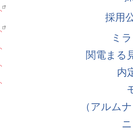
採用公式
ミラ
関電まる
内
（アルムナ
ニ