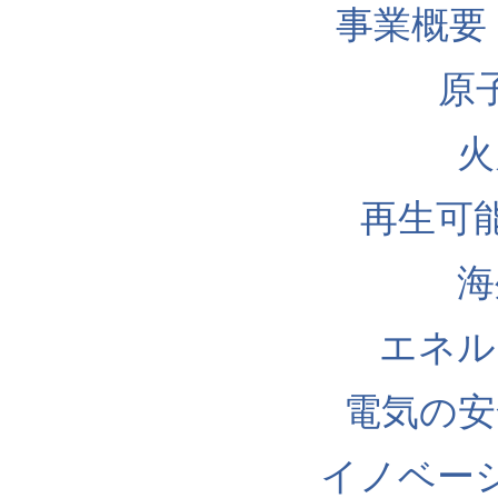
事業概要
原
火
再生可
海
エネル
電気の安
イノベー