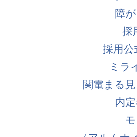
障が
採
採用公式I
ミラ
関電まる見
内定
モ