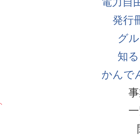
電力自
発行
グル
知る
かんでん
事
一