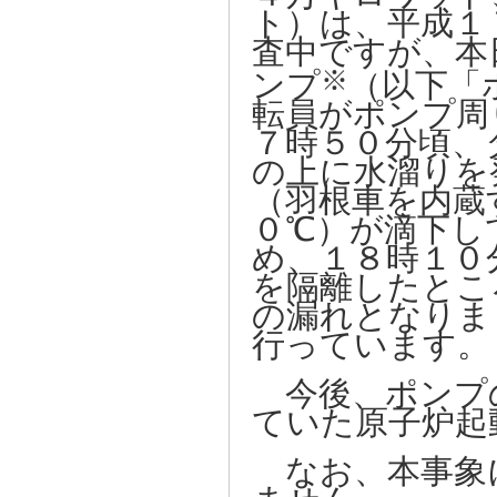
ト）は、平成１
査中ですが、本
※
ンプ
（以下「
転員がポンプ周
７時５０分頃、
の上に水溜りを
（羽根車を内蔵
０℃）が滴下し
め、１８時１０
を隔離したとこ
の漏れとなりま
行っています。
今後、ポンプ
ていた原子炉起
なお、本事象