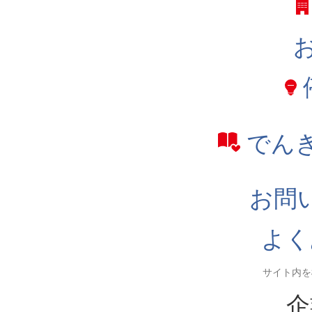
でん
お問
よく
企