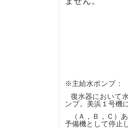
ません。
※主給水ポンプ：
復水器において水
ンプ。美浜１号機
（Ａ，Ｂ，Ｃ）あ
予備機として停止