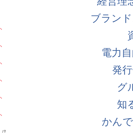
経営理
ブランド
電力自
発行
グ
知
かんでん