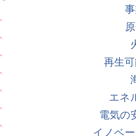
事
原
再生可
エネ
電気の
イノベー