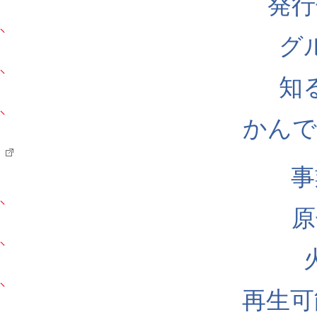
発行
グ
知
かんでん
事
原
再生可