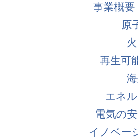
事業概要
原
火
再生可
海
エネル
電気の安
イノベー