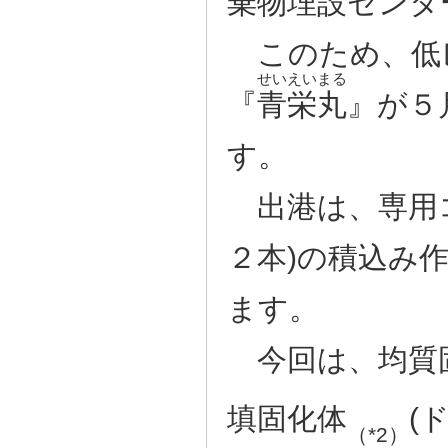
棄物埋設センタ
このため、低
せいえいまる
『
青栄丸
』が５
す。
出港は、専用コ
２本)の積込み
ます。
今回は、均質
填固化体
(ド
（*2）