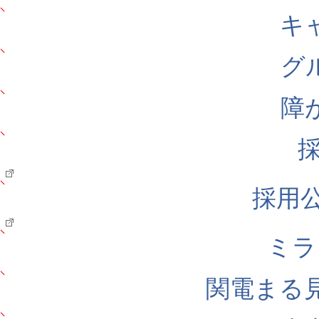
キ
グ
障
採用公式
ミラ
関電まる