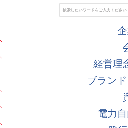
企
経営理
ブランド
電力自