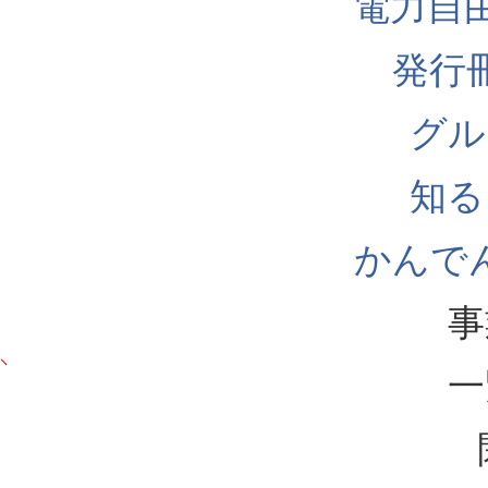
電力自
発行
グル
知る
かんでん
事
一