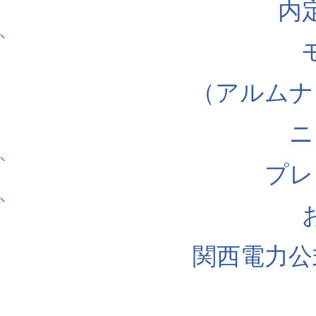
内
（アルムナ
ニ
プレ
関西電力公