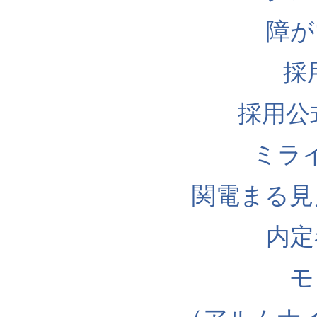
障が
採
採用公式I
ミラ
関電まる見
内定
モ