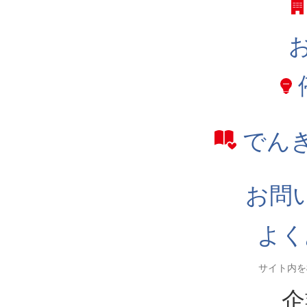
でん
お問
よく
企