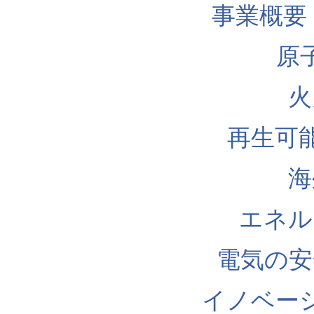
事業概要
原
火
再生可
海
エネル
電気の安
イノベー