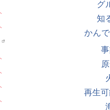
グ
知
かんでん
事
原
再生可