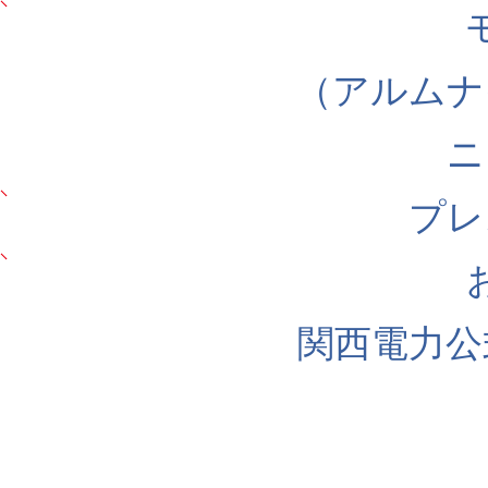
（アルムナ
ニ
プレ
関西電力公