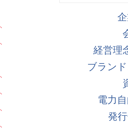
企
経営理
ブランド
電力自
発行