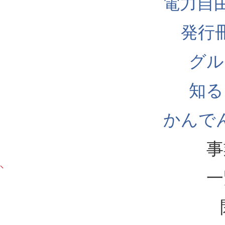
電力自
発行
グル
知る
かんでん
事
一