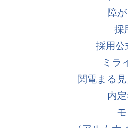
障が
採
採用公式I
ミラ
関電まる見
内定
モ