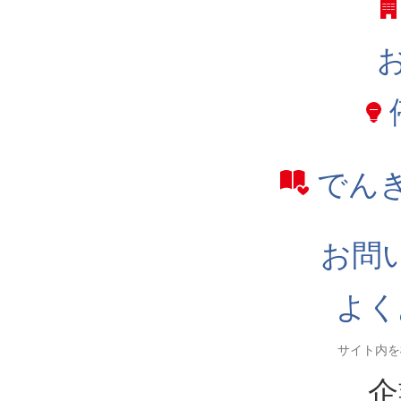
でん
お問
よく
企