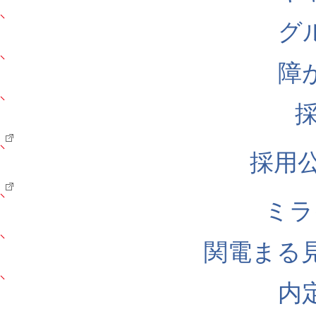
グ
障
採用公式
ミラ
関電まる
内