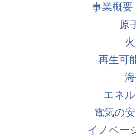
事業概要
原
火
再生可
海
エネル
電気の安
イノベー