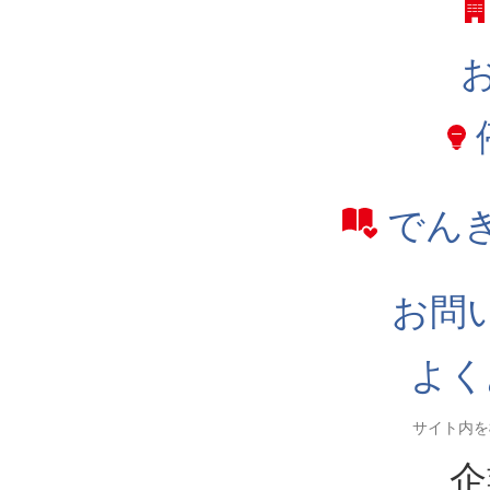
でん
お問
よく
企