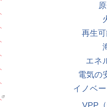
原
再生可
エネ
電気の
イノベー
VPP