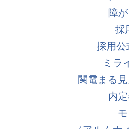
障が
採
採用公式I
ミラ
関電まる見
内定
モ