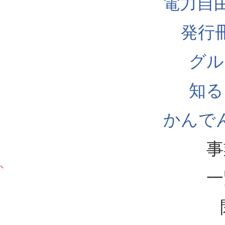
電力自
発行
グル
知る
かんでん
事
一