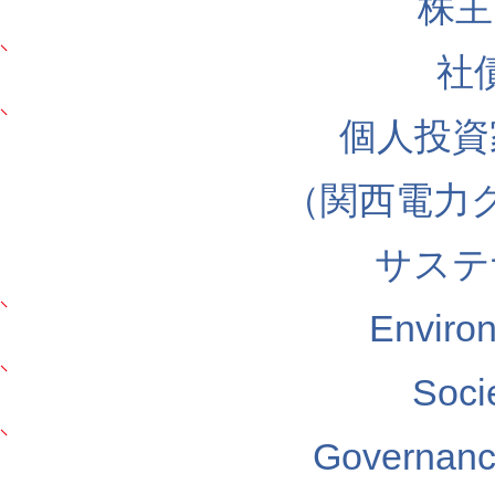
株主
社
個人投資
（関西電力
サステ
Envir
Soc
Govern