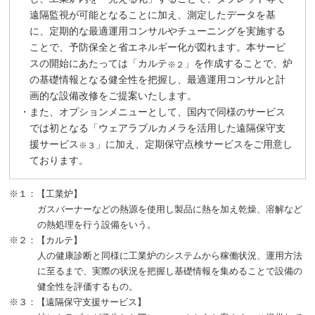
遠隔監視が可能となることに加え、測定したデータを基
に、定期的な最適運用コンサルやチューニングを実施する
ことで、予防保全と省エネルギー化が図れます。本サービ
スの開始にあたっては「カルテ
」を作成することで、炉
※２
の基礎情報となる健全性を把握し、最適運用コンサルと計
画的な設備改修をご提案いたします。
・また、オプションメニューとして、国内で同様のサービス
では初となる「ウェアラブルカメラを活用した遠隔保守支
援サービス
」に加え、定期保守点検サービスをご用意し
※３
ております。
※１：【工業炉】
ガスバーナーなどの熱源を使用し製品に熱を加え乾燥、溶解など
の熱処理を行う設備をいう。
※２：【カルテ】
人の健康診断と同様に工業炉のシステムから稼働状況、運用方法
に至るまで、実際の状況を把握し基礎情報を集めることで設備の
健全性を評価するもの。
※３：【遠隔保守支援サービス】