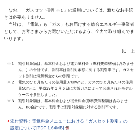
なお、「ガスセット割引
」の適用については、新たなお手続
※１
きは必要ありません。
当社は、「電気」も「ガス」もお届けする総合エネルギー事業者
として、お客さまからお選びいただけるよう、全力で取り組んでま
いります。
以 上
※１ 割引対象額は、基本料金および電力量料金（燃料費調整額は含みませ
ん。）の合計です。割引率は割引対象額に対する割引率です。ガスセ
ット割引は電気料金からの割引です。
※２ 電気のひと月あたりの使用量370kWhと、ガスのひと月あたりの使用
量50m
は、平成29年１月５日に大阪ガスによって公表されたモデル
3
ケースを参照しました。
※３ 割引対象額は、基本料金および従量料金(原料費調整額は含みませ
ん。)の合計です。割引率は割引対象額に対する割引率です。
添付資料：電気料金メニューにおける「ガスセット割引」の
設定について[PDF 1.64MB]