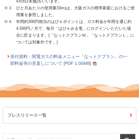
4月8日実施)をいいます。
※３ ひと月あたりの使用量33m
は、大阪ガスの標準家庭におけるご使
3
用量を参照しました。
※４ 年間約300円相当のはぴｅポイントは、ガス料金が年間を通じ約
4,500円／月で、毎月「はぴｅみる電」にログインいただいた場
合に貯まります。(「なっトクプランＭ」「なっトクプランＬ」に
ついては対象外です。)
添付資料：関電ガスの料金メニュー「なっトクプラン」の一
部料金等の見直しについて [PDF 1.00MB]
プレスリリース一覧