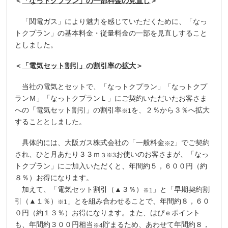
＜
「なっトクプラン」の一部料金の見直し
＞
「関電ガス」により魅力を感じていただくために、「なっ
トクプラン」の基本料金・従量料金の一部を見直しすること
としました。
＜
「電気セット割引」の割引率の拡大
＞
当社の電気とセットで、「なっトクプラン」「なっトクプ
ランＭ」「なっトクプランＬ」にご契約いただいたお客さま
への「電気セット割引」の割引率
を、２％から３％へ拡大
※1
することとしました。
具体的には、大阪ガス株式会社の「一般料金
」でご契約
※2
され、ひと月あたり３３ｍ
お使いのお客さまが、「なっ
３※3
トクプラン」にご加入いただくと、年間約５，６００円（約
８％）お得になります。
加えて、「電気セット割引（▲３％）
」と「早期契約割
※1
引（▲１％）
」とを組み合わせることで、年間約８，６０
※1
０円（約１３％）お得になります。また、はぴｅポイント
も、年間約３００円相当
貯まるため、あわせて年間約８，
※4