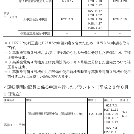
原子炉設置変更許可申請
H27.3.17
H28. 2.10
H28. 4.20
H28. 4.12
H27.11.16
高浜
H28. 1.22
１・２号機
工事計画認可申請
H27. 7.3
H28. 2.29
H28. 6.10
H28. 4.27
H28. 5.27
保安規定変更認可申請
－
－
－
※１ H27.2.2の補正書にH25.8.5の申請内容を含めたため、H25.8.5の申請を取り
下げ。
※２ 高浜発電所３号機および共用設備のうち３号機に分類した設備について補
正書を提出。
※３ 高浜発電所４号機および共用設備のうち４号機に分類した設備について補
正書を提出。
※４ 高浜発電所４号機の共用設備の使用前検査時期を高浜発電所３号機の使用
前検査工程に反映した記載内容の変更。
＜運転期間の延長に係る申請を行ったプラント＞（平成２８年８月
１日現在）
発電所名
申請
申請日
補正日
認可日
H27.7.3
H27.11.16
H28.
運転期間延長認可申請（運転期間６０年）
H27.4.30
H28. 2.29
6.20
H28. 4.27
H28. 6.13
高浜１・２号機
H27.7.3
H27.11.16