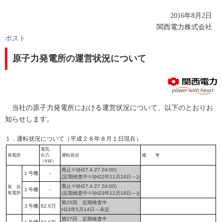
2016年8月2日
関西電力株式会社
ポスト
原子力発電所の運営状況について
当社の原子力発電所における運営状況について、以下のとおりお
知らせします。
１．運転状況について（平成２８年８月１日現在）
電気
発電所
出力
運転状況
備 考
（kW）
廃止
※1
(H27.4.27 24:00)
１号機
－
(定期検査中
※2
(H22年11月24日～))
廃止
※3
(H27.4.27 24:00)
美 浜
２号機
－
発電所
(定期検査中
※2
(H23年12月18日～))
第25回 定期検査中
３号機
82.6万
H23年5月14日～未定
第27回 定期検査中