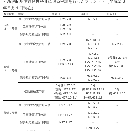
＜新規制基準適合性審査に係る申請を行ったプラント＞（平成２８
年８月１日現在）
発電所名
申請
申請日
補正日
許認可日
原子炉設置変更許可申請
H25.7.8
H28.5.18
－
H25.7.8
大飯
工事計画認可申請
－
－
３・４号機
H25.8.5
保安規定変更認可申請
H25.7.8
－
－
H26.10.31
原子炉設置変更許可申請
H25.7.8
H26.12.1
H27.2.12
H27.1.28
H27.2.2
H27.4.15
3号機:H27.8.4
H25.7.8
工事計画認可申請
H27.7.16
※2
4号
H25.8.5
※1
H27.7.28
※2
機:H27.10.9
高浜
H27.9.29
※3
３・４号機
H27.6.19
保安規定変更認可申請
H25.7.8
H27.10.9
H27.9.29
3号機:H27.8.5
3号
（開始:H27.8.17）
機:H27.10.14
※4
3号
使用前検査申請
4号機:H27.10.14
H27.11.25
機:H28.2.26
（開始:H27.10.21）
3号機:H28.2.8
H28.5.31
原子炉設置変更許可申請
H27.3.17
－
H28.6.23
H28.2.29
美浜３号機
工事計画認可申請
H27.11.26
－
H28.5.31
保安規定変更認可申請
H27.3.17
－
－
H28. 1.22