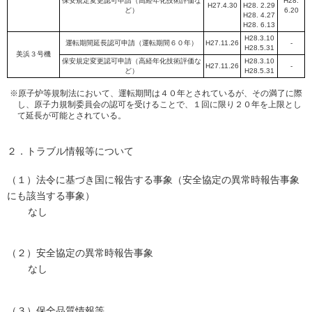
保安規定変更認可申請（高経年化技術評価な
H28.
H27.4.30
H28. 2.29
ど）
6.20
H28. 4.27
H28. 6.13
H28.3.10
運転期間延長認可申請（運転期間６０年）
H27.11.26
-
H28.5.31
美浜３号機
保安規定変更認可申請（高経年化技術評価な
H28.3.10
H27.11.26
-
ど）
H28.5.31
※原子炉等規制法において、運転期間は４０年とされているが、その満了に際
し、原子力規制委員会の認可を受けることで、１回に限り２０年を上限とし
て延長が可能とされている。
２．トラブル情報等について
（１）法令に基づき国に報告する事象（安全協定の異常時報告事象
にも該当する事象）
なし
（２）安全協定の異常時報告事象
なし
（３）保全品質情報等