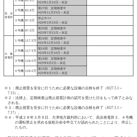
１号機
82.6万
H23年1月10日～未定
第27回 定期検査中
２号機
82.6万
H23年11月25日～未定
高 浜
発電所
停止中
※4
３号機
87.0万
H28年3月10日～未定
第20回 定期検査中
４号機
87.0万
H23年7月21日～未定
第24回 定期検査中
１号機
117.5万
H22年12月10日～未定
第24回 定期検査中
２号機
117.5万
H23年12月16日～未定
大 飯
発電所
第16回 定期検査中
３号機
118.0万
H25年9月2日～未定
第15回 定期検査中
４号機
118.0万
H25年9月15日～未定
※１：廃止措置を安全に行うために必要な設備の点検を終了（H27.5.1～
7.13）。
※２：法律上、定期検査は廃止措置計画の認可を受けた日をもって終了とみな
される。
※３：廃止措置を安全に行うために必要な設備の点検を終了（H27.5.1～
7.17）。
※４：平成２８年３月９日、大津地方裁判所において、高浜発電所３、４号機
の運転禁止を求める仮処分命令申立てが認められたことにより、停止し
たもの。