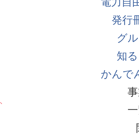
電力自
発行
グル
知る
かんでん
事
一