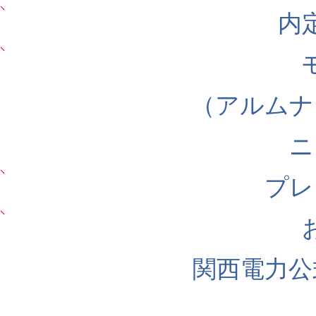
内
（アルムナ
ニ
プレ
関西電力公