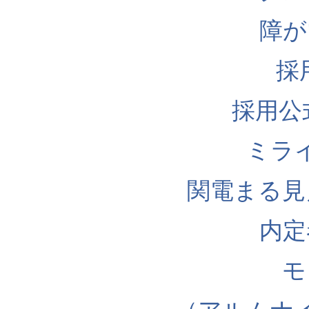
障が
採
採用公式I
ミラ
関電まる見
内定
モ