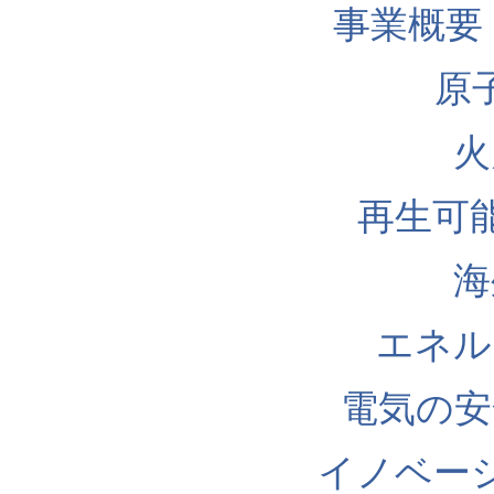
事業概要
原
火
再生可
海
エネル
電気の安
イノベー