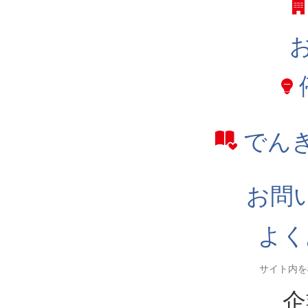
でん
お問
よく
企