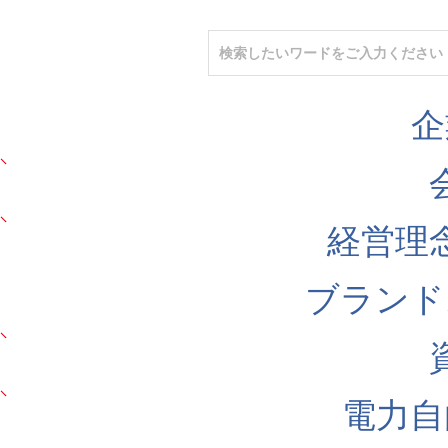
企
経営理
ブランド
電力自