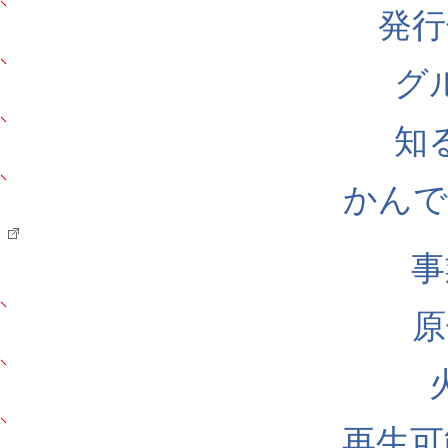
発行
グ
知
かんでん
事
原
再生可