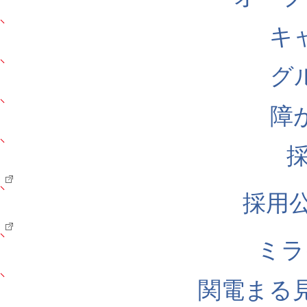
キ
グ
障
採用公式
ミラ
関電まる