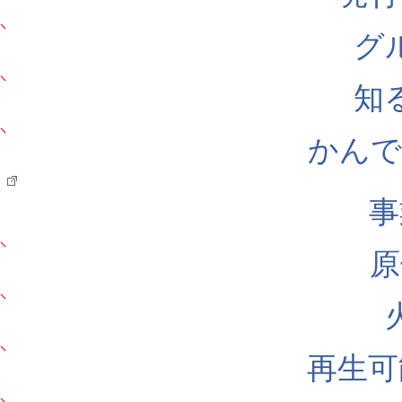
グ
知
かんでん
事
原
再生可