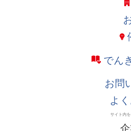
でん
お問
よく
企