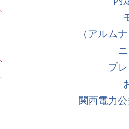
内
（アルムナ
ニ
プレ
関西電力公