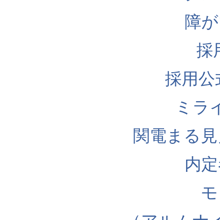
障が
採
採用公式I
ミラ
関電まる見
内定
モ