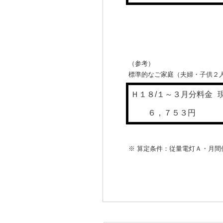
（参考）
標準的なご家庭（夫婦・子供２人
Ｈ１８/１～３月分料金
６，７５３円
※ 算定条件：従量電灯Ａ・月