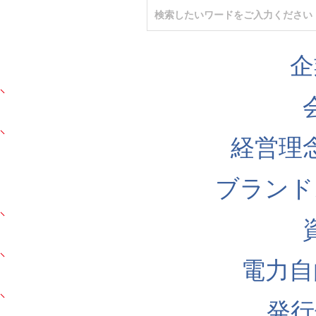
企
経営理
ブランド
電力自
発行