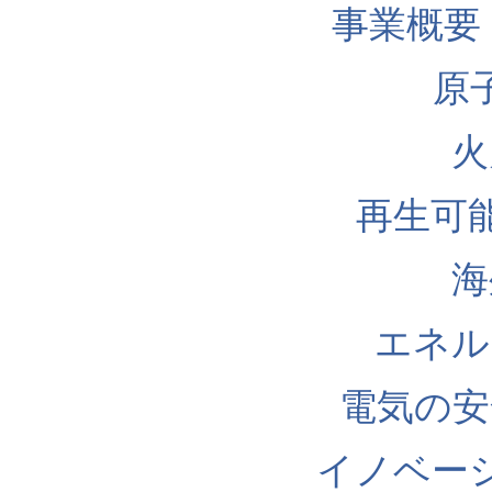
事業概要
原
火
再生可
海
エネル
電気の安
イノベー