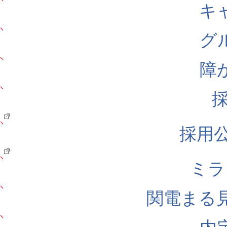
キ
グ
障
採用公式
ミラ
関電まる