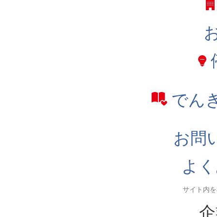
でん
お問
よく
企