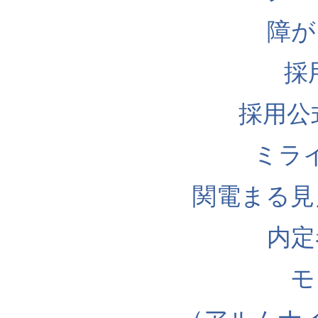
障が
採
採用公式I
ミラ
関電まる見
内定
モ