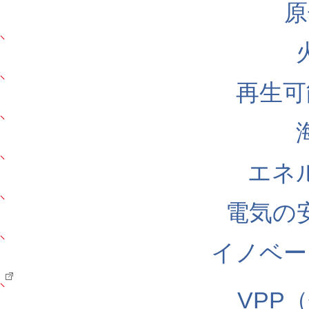
原
再生可
エネ
電気の
イノベー
VPP