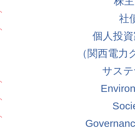
株主
社
個人投資
（関西電力
サステ
Envir
Soc
Govern