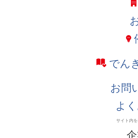
でん
お問
よく
企