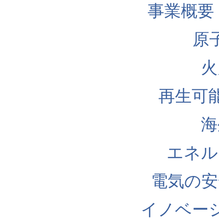
事業概要
原
火
再生可
海
エネル
電気の安
イノベー