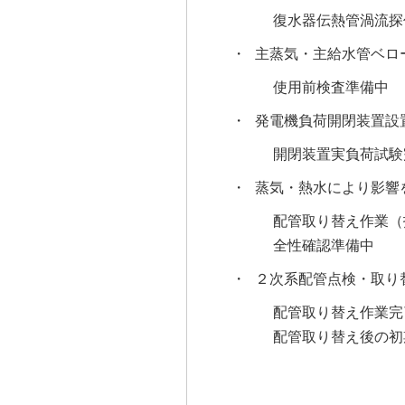
復水器伝熱管渦流探
・
主蒸気・主給水管ベロ
使用前検査準備中
・
発電機負荷開閉装置設
開閉装置実負荷試験
・
蒸気・熱水により影響
配管取り替え作業（
全性確認準備中
・
２次系配管点検・取り
配管取り替え作業完
配管取り替え後の初