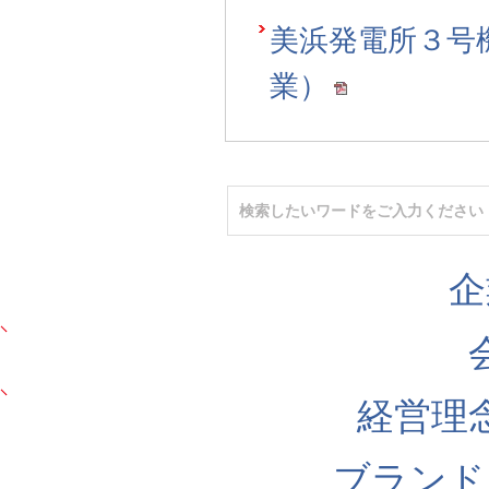
美浜発電所３号
業）
企
経営理
ブランド