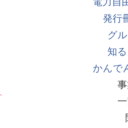
電力自
発行
グル
知る
かんでん
事
一