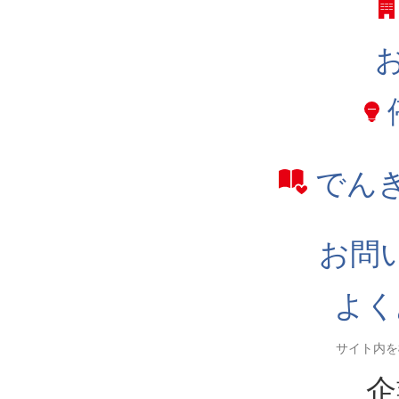
でん
お問
よく
企