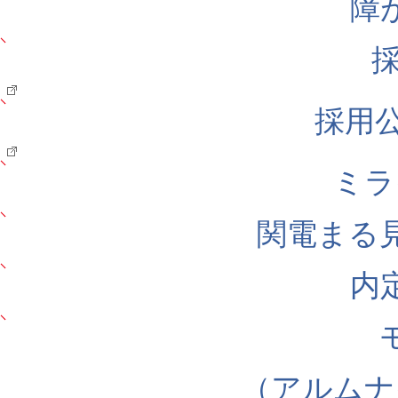
障
採用公式
ミラ
関電まる
内
（アルムナ