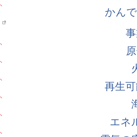
かんでん
事
原
再生可
エネ