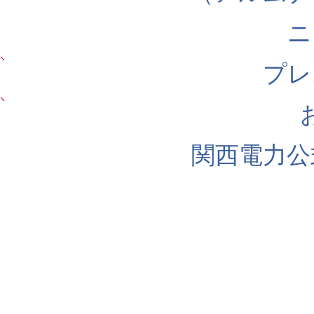
ニ
プレ
関西電力公