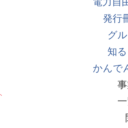
電力自
発行
グル
知る
かんでん
事
一