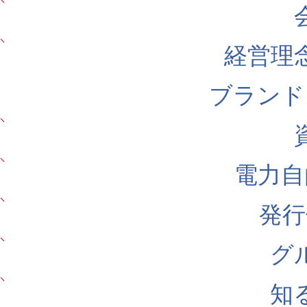
経営理
ブランド
電力自
発行
グ
知