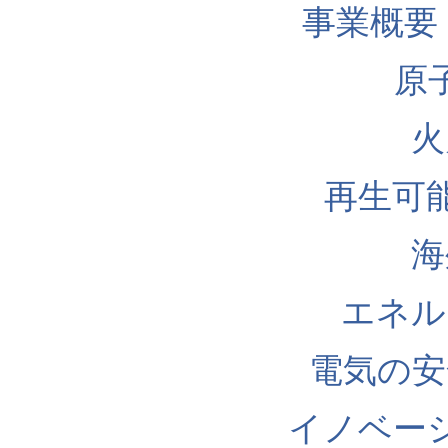
事業概要
原
火
再生可
海
エネル
電気の安
イノベー