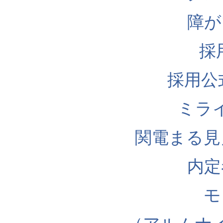
障が
採
採用公式I
ミラ
関電まる見
内定
モ