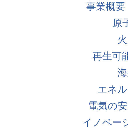
事業概要
原
火
再生可
海
エネル
電気の安
イノベー