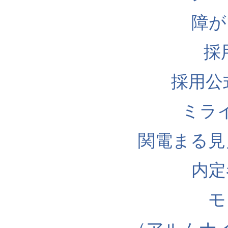
障が
採
採用公式I
ミラ
関電まる見
内定
モ