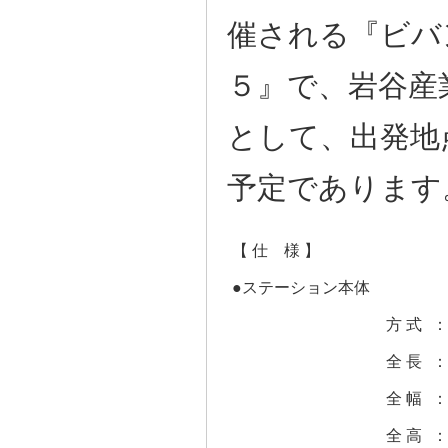
催される『ビバ
５』で、岩谷産
として、出発地
予定であります
【 仕 様 】
●ステーション本体
方 式
：
全 長
：
全 幅
：
全 高
：