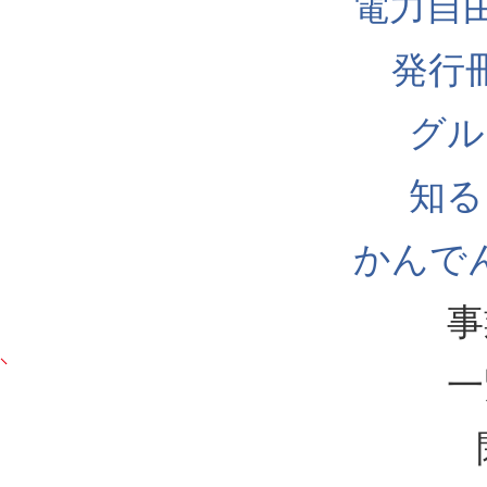
電力自
発行
グル
知る
かんでん
事
一