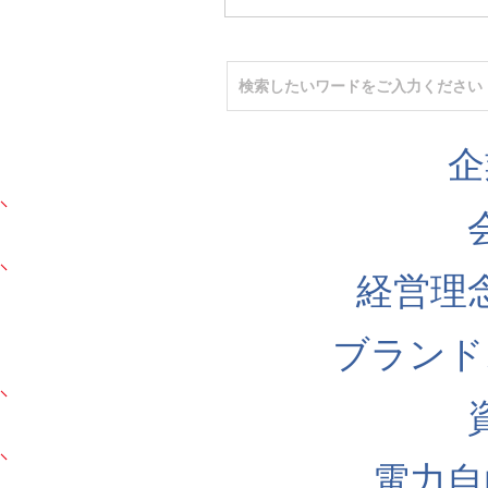
企
経営理
ブランド
電力自