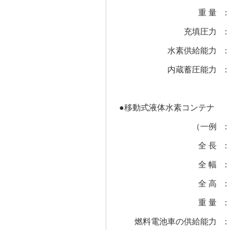
重 量
：
充填圧力
：
水素供給能力
：
内蔵蓄圧能力
：
●移動式液体水素コンテナ
（一例
：
全 長
：
全 幅
：
全 高
：
重 量
：
燃料電池車の供給能力
：