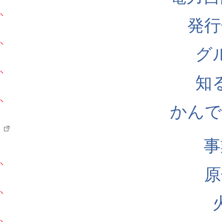
発行
グ
知
かんでん
事
原