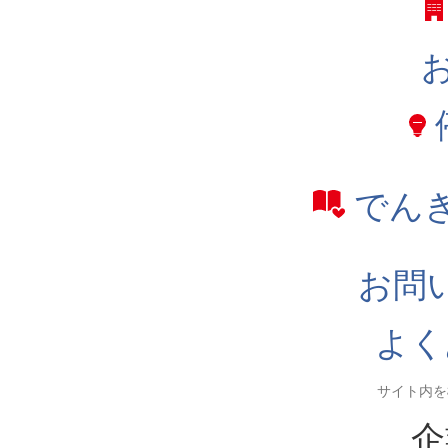
でん
お問
よく
企