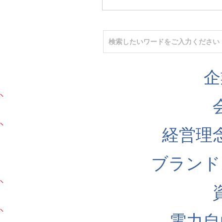
企
経営理
ブランド
電力自