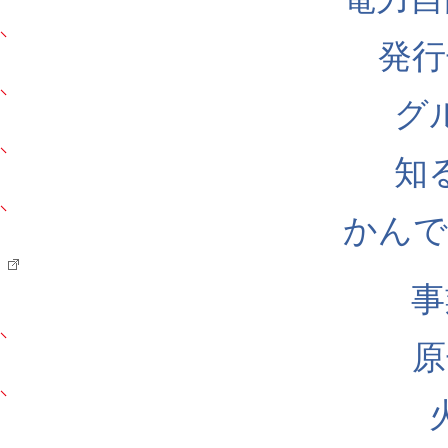
発行
グ
知
かんでん
事
原