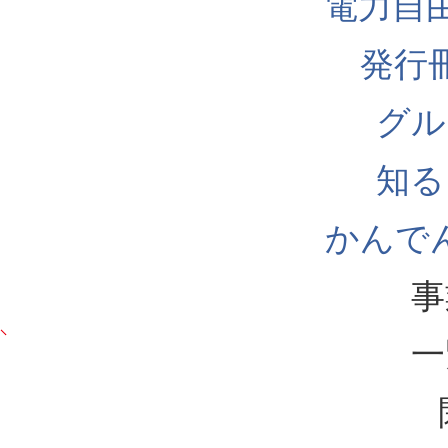
電力自
発行
グル
知る
かんでん
事
一