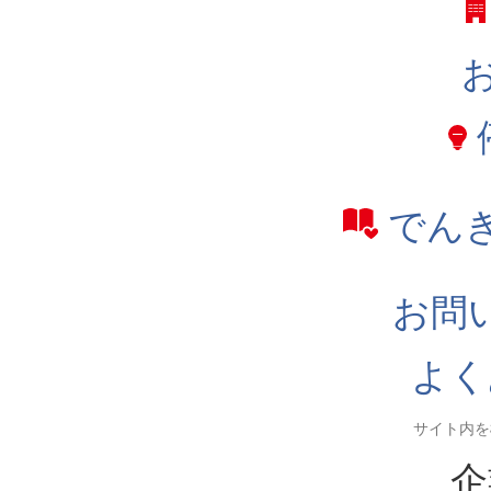
でん
お問
よく
企