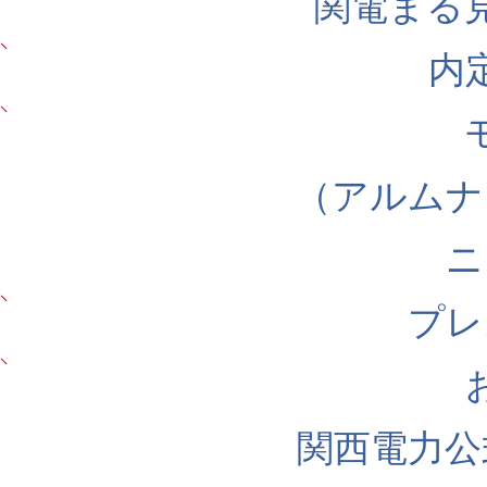
関電まる
内
（アルムナ
ニ
プレ
関西電力公