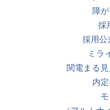
障が
採
採用公式I
ミラ
関電まる見
内定
モ