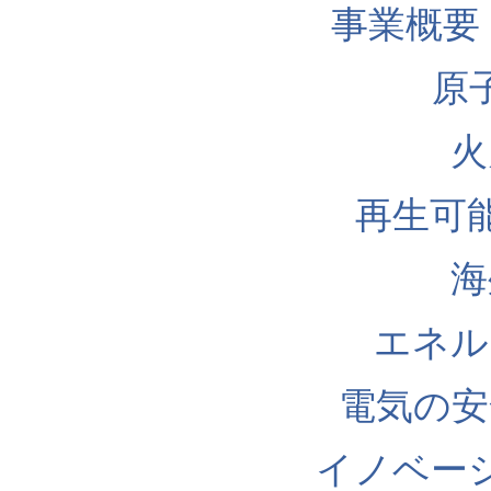
事業概要
原
火
再生可
海
エネル
電気の安
イノベー