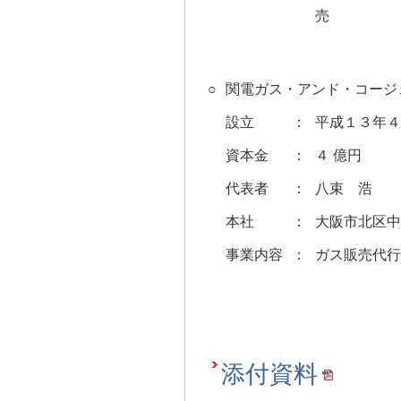
売
○
関電ガス・アンド・コージェ
設立
：
平成１３年４
資本金
：
４ 億円
代表者
：
八束 浩
本社
：
大阪市北区中
事業内容
：
ガス販売代行
添付資料