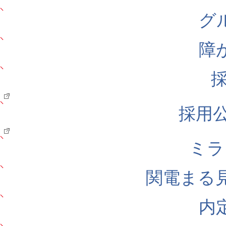
グ
障
採用公式
ミラ
関電まる
内