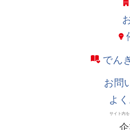
でん
お問
よく
企