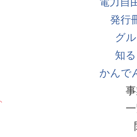
電力自
発行
グル
知る
かんでん
事
一