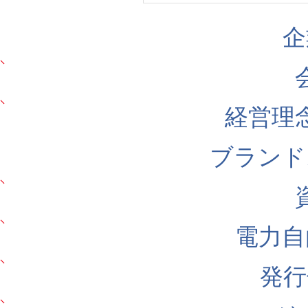
企
経営理
ブランド
電力自
発行