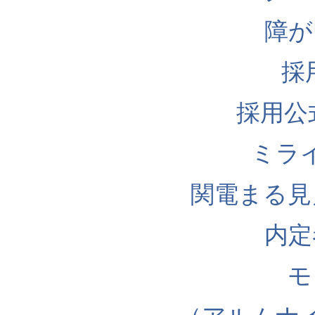
障が
採
採用公式I
ミラ
関電まる見
内定
モ