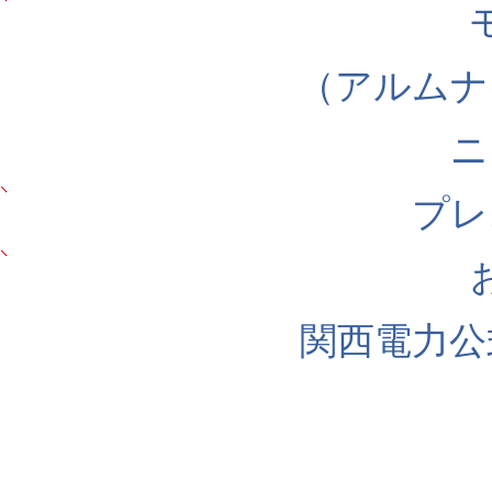
（アルムナ
ニ
プレ
関西電力公