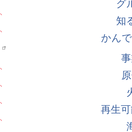
グ
知
かんでん
事
原
再生可