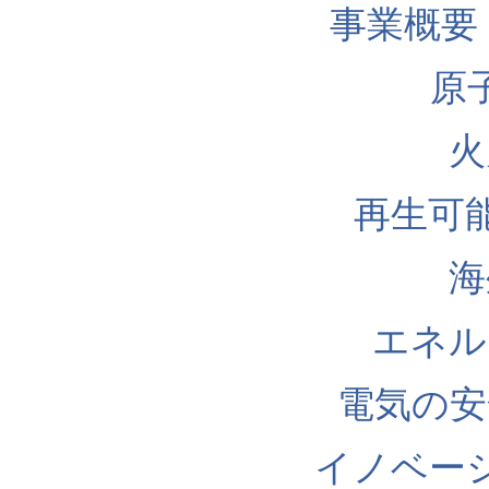
事業概要
原
火
再生可
海
エネル
電気の安
イノベー