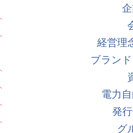
企
経営理
ブランド
電力自
発行
グ