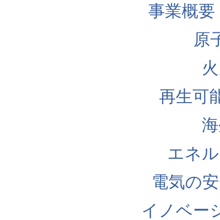
事業概要
原
火
再生可
海
エネル
電気の安
イノベー