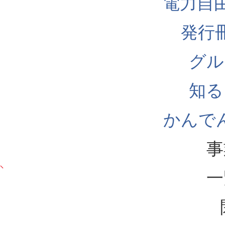
電力自
発行
グル
知る
かんでん
事
一