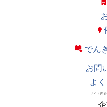
でん
お問
よく
企