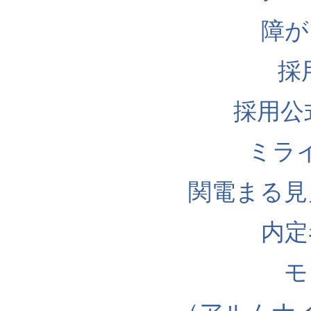
障が
採
採用公式I
ミラ
関電まる見
内定
モ