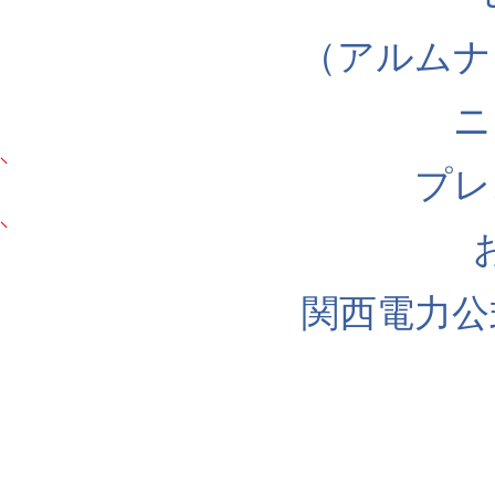
（アルムナ
ニ
プレ
関西電力公