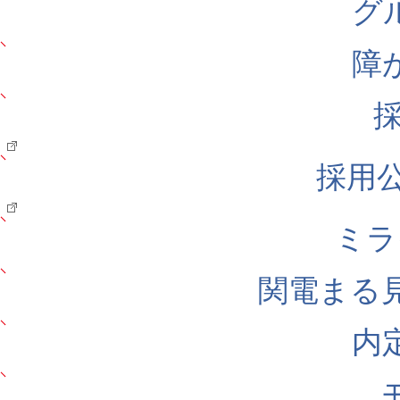
グ
障
採用公式
ミラ
関電まる
内