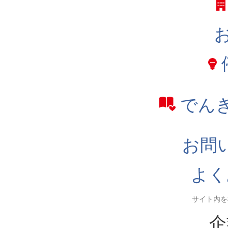
でん
お問
よく
企