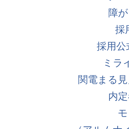
障が
採
採用公式I
ミラ
関電まる見
内定
モ