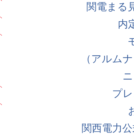
関電まる
内
（アルムナ
ニ
プレ
関西電力公