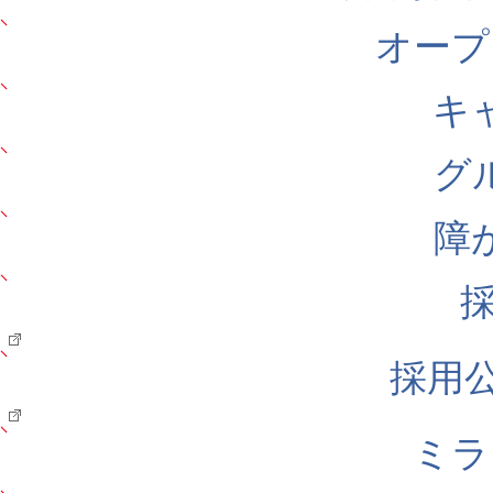
オープ
キ
グ
障
採用公式
ミラ