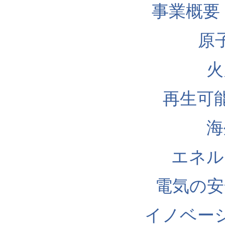
事業概要
原
火
再生可
海
エネル
電気の安
イノベー