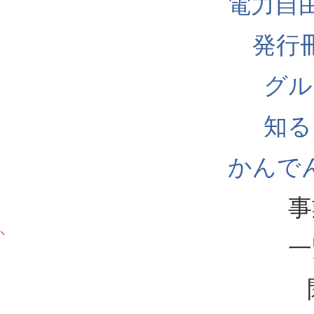
電力自
発行
グル
知る
かんでん
事
一