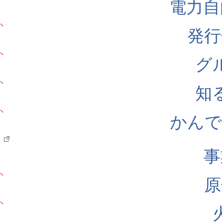
電力自
発行
グ
知
かんでん
事
原