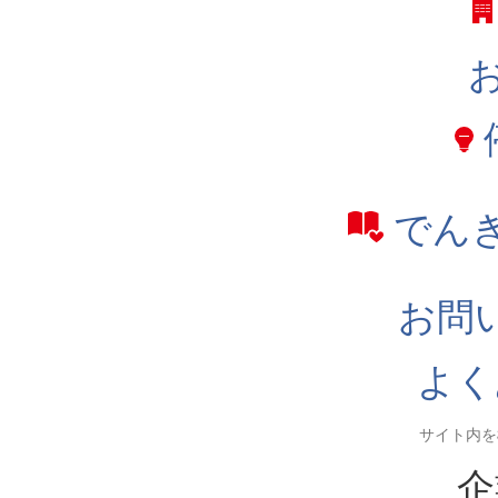
でん
お問
よく
企