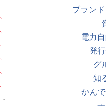
ブランド
電力自
発行
グ
知
かんでん