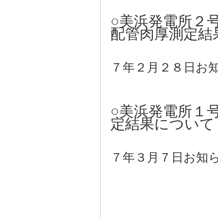
○美浜発電所２
配管肉厚測定結
〔
７年２月２８日お
○美浜発電所１
定結果について
〔
７年３月７日お知