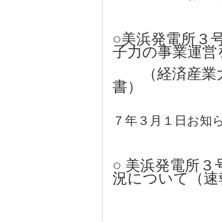
○美浜発電所３
子力の事業運営
（経済産業大
書）
〔
７年３月１日お知
○ 美浜発電所
況について（速