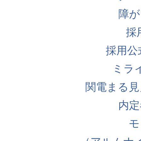
障が
採
採用公式I
ミラ
関電まる見
内定
モ