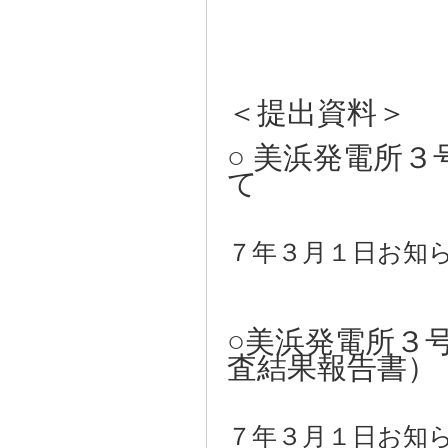
＜提出資料＞
○ 美浜発電所
て
〔
７年３月１日お知
○美浜発電所３
査結果報告書）
〔
７年３月１日お知