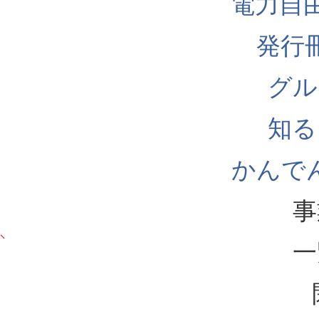
電力自
発行
グル
知る
かんでん
事
一