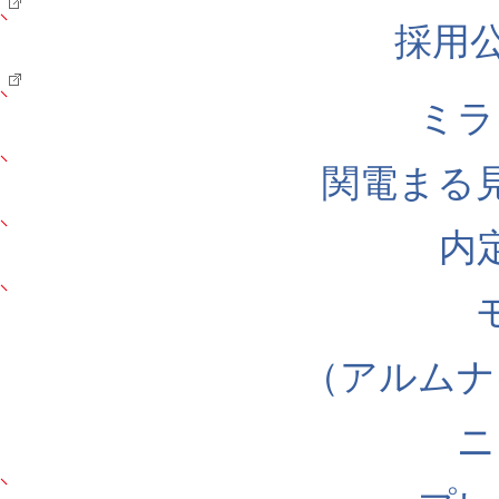
採用公式
ミラ
関電まる
内
（アルムナ
ニ