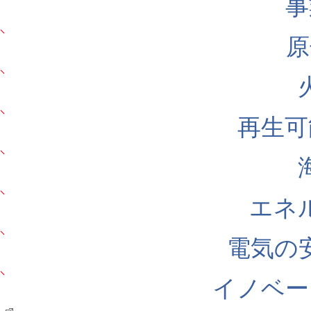
事
原
再生可
エネ
電気の
イノベー