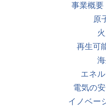
事業概要
原
火
再生可
海
エネル
電気の安
イノベー