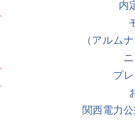
内
（アルムナ
ニ
プレ
関西電力公