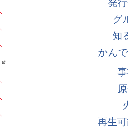
発行
グ
知
かんでん
事
原
再生可