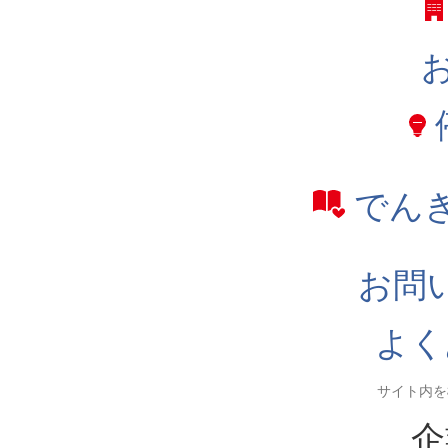
でん
お問
よく
企