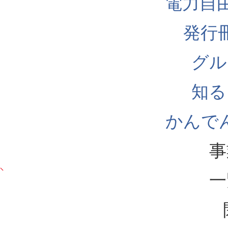
電力自
発行
グル
知る
かんでん
事
一