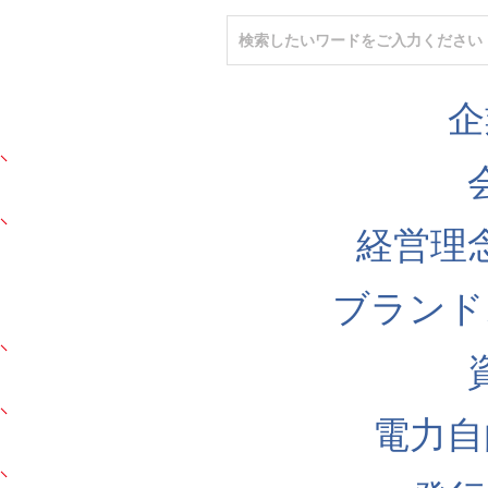
企
経営理
ブランド
電力自