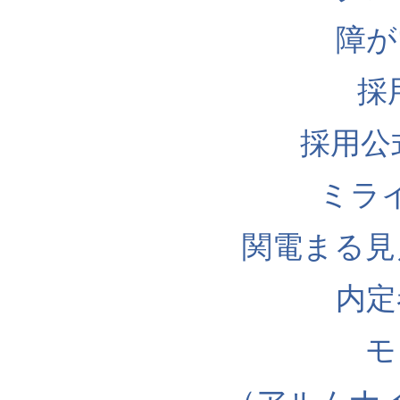
障が
採
採用公式I
ミラ
関電まる見
内定
モ