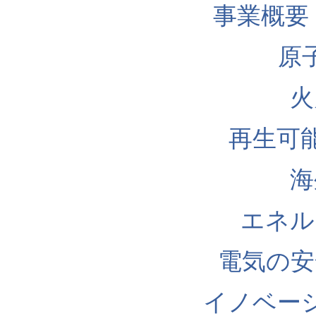
事業概要
原
火
再生可
海
エネル
電気の安
イノベー