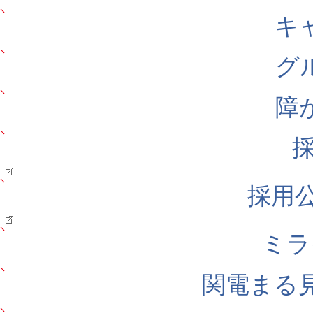
キ
グ
障
採用公式
ミラ
関電まる