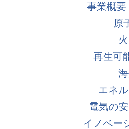
事業概要
原
火
再生可
海
エネル
電気の安
イノベー