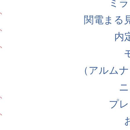
ミラ
関電まる
内
（アルムナ
ニ
プレ