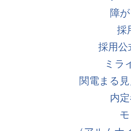
障が
採
採用公式I
ミラ
関電まる見
内定
モ