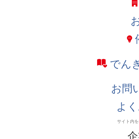
でん
お問
よく
企