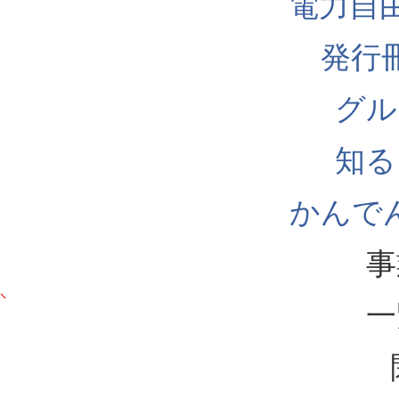
電力自
発行
グル
知る
かんでん
事
一