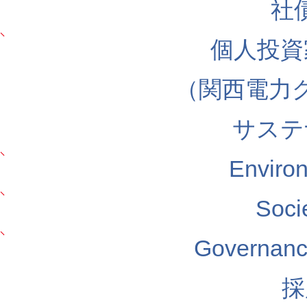
社
個人投資
（関西電力
サステ
Envir
Soc
Govern
採