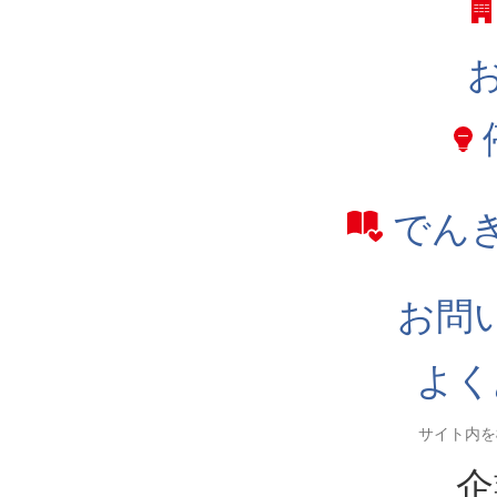
でん
お問
よく
企