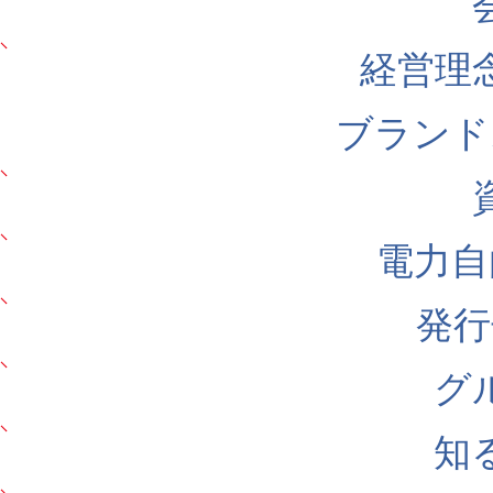
経営理
ブランド
電力自
発行
グ
知