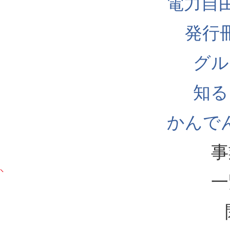
電力自
発行
グル
知る
かんでん
事
一