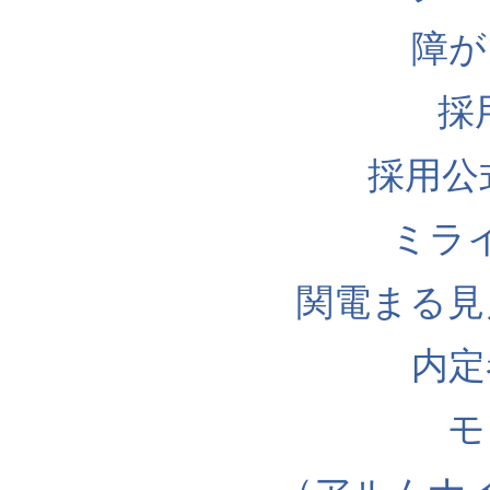
障が
採
採用公式I
ミラ
関電まる見
内定
モ