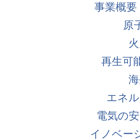
事業概要
原
火
再生可
海
エネル
電気の安
イノベー