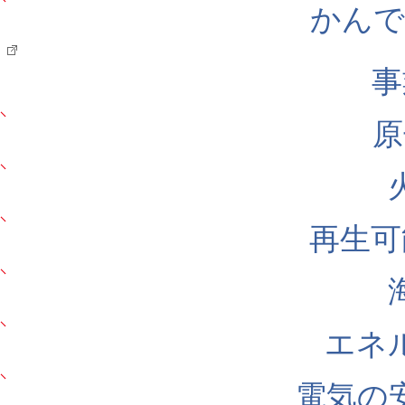
かんでん
事
原
再生可
エネ
電気の