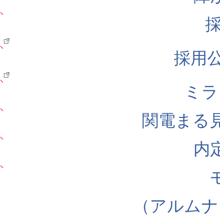
採用公式
ミラ
関電まる
内
（アルムナ