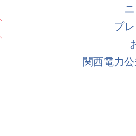
ニ
プレ
関西電力公