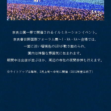
奈良公園一帯で開催されるイルミネーションイベント。
奈良春日野国際フォーラム甍～I・RA・KA～会場では、
一面に淡い瑠璃色のLEDが敷き詰められ、
園内は神聖な雰囲気に包まれます。
期間中は出店が並ぶほか、周辺の寺社の夜間参拝も行えます。
※ライトアップは毎年、2月上旬～中旬に開催（2018年度は終了）