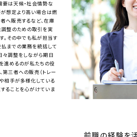
需要は天候・社会情勢な
要が想定より高い場合は燃
者へ販売するなど、在庫
た調整のための取引を実
です。その中でも私が担当す
受払までの業務を統括して
日々調整をしながら期日
でを進めるのが私たちの役
、第三者への販売（トレー
容や相手が多様化している
施することを心がけていま
ABOUT
関西電力の事業と特徴を知る
前職の経験を