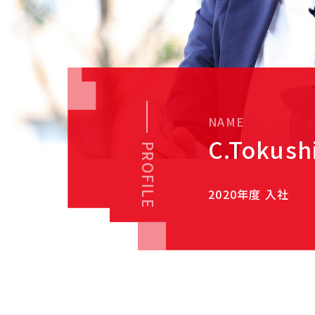
NAME
C.Tokus
PROFILE
2020年度 入社