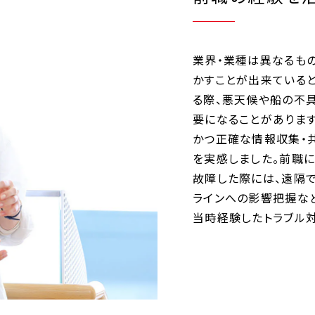
LE
RECRUIT
採用情報
雇用条件・福利厚生
業界・業種は異なるも
選考フロー
かすことが出来ていると
る際、悪天候や船の不
活躍する社員編」
採用FAQ
要になることがありま
たした社員編」
かつ正確な情報収集・
を実感しました。前職
故障した際には、遠隔
ラインへの影響把握な
当時経験したトラブル