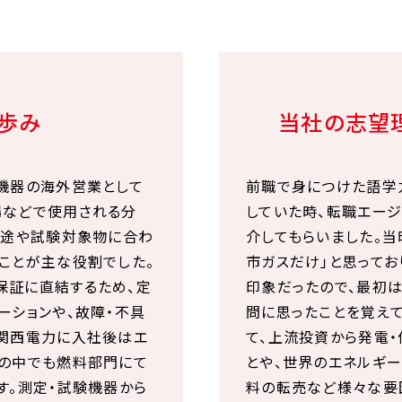
歩み
当社の志望
機器の海外営業として
前職で身につけた語学
場などで使用される分
していた時、転職エー
用途や試験対象物に合わ
介してもらいました。
ことが主な役割でした。
市ガスだけ」と思ってお
保証に直結するため、定
印象だったので、最初
ーションや、故障・不具
問に思ったことを覚え
。関西電力に入社後はエ
て、上流投資から発電
その中でも燃料部門にて
とや、世界のエネルギ
す。測定・試験機器から
料の転売など様々な要